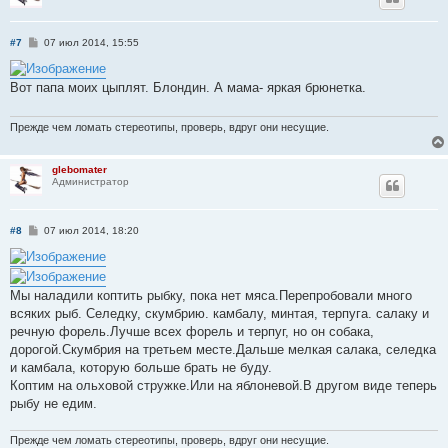
С
#7
07 июл 2014, 15:55
о
о
б
Вот папа моих цыплят. Блондин. А мама- яркая брюнетка.
щ
е
н
и
Прежде чем ломать стереотипы, проверь, вдруг они несущие.
е
glebomater
Администратор
С
#8
07 июл 2014, 18:20
о
о
б
щ
е
Мы наладили коптить рыбку, пока нет мяса.Перепробовали много
н
всяких рыб. Селедку, скумбрию. камбалу, минтая, терпуга. салаку и
и
е
речную форель.Лучше всех форель и терпуг, но он собака,
дорогой.Скумбрия на третьем месте.Дальше мелкая салака, селедка
и камбала, которую больше брать не буду.
Коптим на ольховой стружке.Или на яблоневой.В другом виде теперь
рыбу не едим.
Прежде чем ломать стереотипы, проверь, вдруг они несущие.