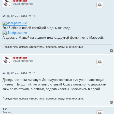
glebomater
Администратор
С
#3
06 июл 2014, 21:14
о
о
б
Это Чайка с новой хозяйкой в день отъезда.
щ
е
н
А здесь с Машей на заднем плане..Другой фотки нет с Марусей.
и
е
Прежде чем ломать стереотипы, проверь, вдруг они несущие.
glebomater
Администратор
С
#4
06 июл 2014, 21:16
о
о
Дождь все таки ливанул.Из полупрозрачных туч упал настоящий
б
ливень. Не долгий, но очень сильный! Сразу потекло по дорожкам,
щ
е
забило из стоков, а свинки, задрав хвосты, бросились в сарай.
н
и
е
Прежде чем ломать стереотипы, проверь, вдруг они несущие.
А С
Творец