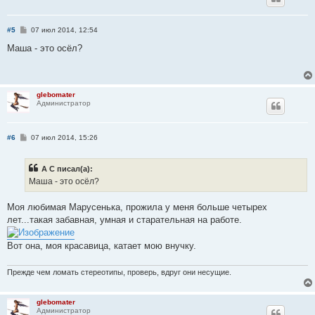
С
#5
07 июл 2014, 12:54
о
о
Маша - это осёл?
б
щ
е
н
и
glebomater
е
Администратор
С
#6
07 июл 2014, 15:26
о
о
б
А С писал(а):
щ
е
Маша - это осёл?
н
и
е
Моя любимая Марусенька, прожила у меня больше четырех
лет...такая забавная, умная и старательная на работе.
Вот она, моя красавица, катает мою внучку.
Прежде чем ломать стереотипы, проверь, вдруг они несущие.
glebomater
Администратор