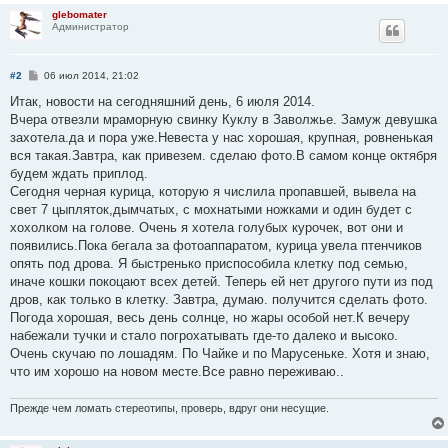
glebomater
Администратор
С
#2
06 июл 2014, 21:02
о
о
Итак, новости на сегодняшний день, 6 июля 2014.
б
Вчера отвезли мраморную свинку Куклу в Заволжье. Замуж девушка
щ
е
захотела.да и пора уже.Невеста у нас хорошая, крупная, ровненькая
н
вся такая.Завтра, как привезем. сделаю фото.В самом конце октября
и
е
будем ждать приплод.
Сегодня черная курица, которую я числила пропавшей, вывела на
свет 7 цыпляток,дымчатых, с мохнатыми ножками и один будет с
хохолком на голове. Очень я хотела голубых курочек, вот они и
появились.Пока бегала за фотоаппаратом, курица увела птенчиков
опять под дрова. Я быстренько приспособила клетку под семью,
иначе кошки покоцают всех детей. Теперь ей нет другого пути из под
дров, как только в клетку. Завтра, думаю. получится сделать фото.
Погода хорошая, весь день солнце, но жары особой нет.К вечеру
набежали тучки и стало погрохатывать где-то далеко и высоко.
Очень скучаю по лошадям. По Чайке и по Марусеньке. Хотя и знаю,
что им хорошо на новом месте.Все равно переживаю..
Прежде чем ломать стереотипы, проверь, вдруг они несущие.