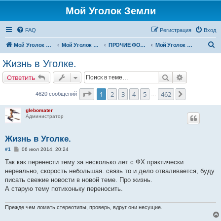
Мой Уголок Земли
FAQ
Регистрация
Вход
П
Мой Уголок Земли
Мой Уголок Земли
ПРОЧИЕ ФОРУМЫ
Мой Уголок Земли
о
Жизнь в Уголке.
и
Поиск
Расширенн
Ответить
с
к
Страница
1
из
462
1
2
3
4
5
462
След.
4620 сообщений
…
glebomater
Администратор
Жизнь в Уголке.
С
#1
06 июл 2014, 20:24
о
о
Так как перенести тему за несколько лет с ФХ практически
б
нереально, скорость небольшая. связь то и дело отваливается, буду
щ
е
писать свежие новости в новой теме. Про жизнь.
н
А старую тему потихоньку переносить.
и
е
Прежде чем ломать стереотипы, проверь, вдруг они несущие.