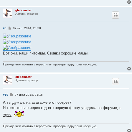
glebomater
Администратор
С
#9
07 июл 2014, 20:38
о
о
б
щ
е
н
Вот они. наши питомцы. Свинки хорошие мамы.
и
е
Прежде чем ломать стереотипы, проверь, вдруг они несущие.
glebomater
Администратор
С
#10
07 июл 2014, 21:16
о
о
А ты думал, на аватарке его портрет?
б
Я тоже только через год его первую фотку увидела на форуме, в
щ
е
2012.
н
и
е
Прежде чем ломать стереотипы, проверь, вдруг они несущие.