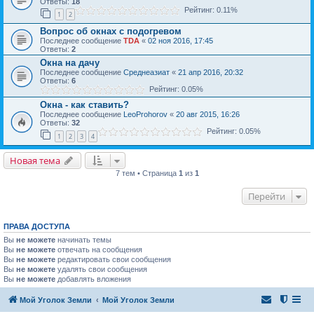
Ответы:
18
Рейтинг: 0.11%
1
2
Вопрос об окнах с подогревом
Последнее сообщение
TDA
«
02 ноя 2016, 17:45
Ответы:
2
Окна на дачу
Последнее сообщение
Среднеазиат
«
21 апр 2016, 20:32
Ответы:
6
Рейтинг: 0.05%
Окна - как ставить?
Последнее сообщение
LeoProhorov
«
20 авг 2015, 16:26
Ответы:
32
Рейтинг: 0.05%
1
2
3
4
Новая тема
7 тем • Страница
1
из
1
Перейти
ПРАВА ДОСТУПА
Вы
не можете
начинать темы
Вы
не можете
отвечать на сообщения
Вы
не можете
редактировать свои сообщения
Вы
не можете
удалять свои сообщения
Вы
не можете
добавлять вложения
Мой Уголок Земли
Мой Уголок Земли