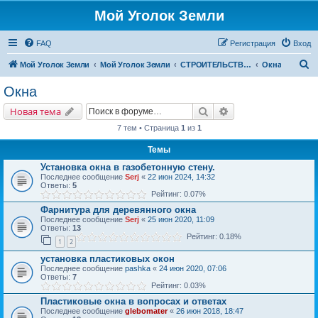
Мой Уголок Земли
FAQ
Регистрация
Вход
П
Мой Уголок Земли
Мой Уголок Земли
СТРОИТЕЛЬСТВО ДОМА
Окна
о
Окна
и
Поиск
Расширенный поис
Новая тема
с
7 тем • Страница
1
из
1
к
Темы
Установка окна в газобетонную стену.
Последнее сообщение
Serj
«
22 июн 2024, 14:32
Ответы:
5
Рейтинг: 0.07%
Фарнитура для деревянного окна
Последнее сообщение
Serj
«
25 июн 2020, 11:09
Ответы:
13
Рейтинг: 0.18%
1
2
установка пластиковых окон
Последнее сообщение
pashka
«
24 июн 2020, 07:06
Ответы:
7
Рейтинг: 0.03%
Пластиковые окна в вопросах и ответах
Последнее сообщение
glebomater
«
26 июн 2018, 18:47