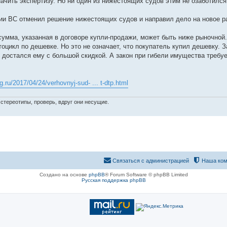
ачить экспертизу. Но ни один из нижестоящих судов этим не озаботился
ии ВС отменил решение нижестоящих судов и направил дело на новое р
сумма, указанная в договоре купли-продажи, может быть ниже рыночной.
оцикл по дешевке. Но это не означает, что покупатель купил дешевку. З
й достался ему с большой скидкой. А закон при гибели имущества требу
rg.ru/2017/04/24/verhovnyj-sud- ... t-dtp.html
стереотипы, проверь, вдруг они несущие.
Связаться с администрацией
Наша ком
Создано на основе
phpBB
® Forum Software © phpBB Limited
Русская поддержка phpBB