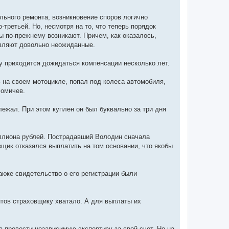
льного ремонта, возникновение споров логично
-третьей. Но, несмотря на то, что теперь порядок
ы по-прежнему возникают. Причем, как оказалось,
вляют довольно неожиданные.
 приходится дожидаться компенсации несколько лет.
сь на своем мотоцикле, попал под колеса автомобиля,
Фомичев.
ежал. При этом куплен он был буквально за три дня
ллиона рублей. Пострадавший Володин сначала
ик отказался выплатить на том основании, что якобы
акже свидетельство о его регистрации были
нтов страховщику хватало. А для выплаты их
 провести независимую экспертизу за свой счет. Но на