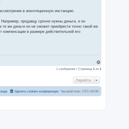
.
ассмотрение в апелляционную инстанцию.
 Например, продавцу срочно нужны деньги, и он
а те же деньги он не сможет приобрести точно такой же
ет компенсации в размере действительной его
В
е
1 сообщение • Страница
1
из
1
р
н
у
Перейти
т
ь
с
анда
Удалить cookies конференции
Часовой пояс:
UTC+03:00
я
к
н
а
ч
а
л
у