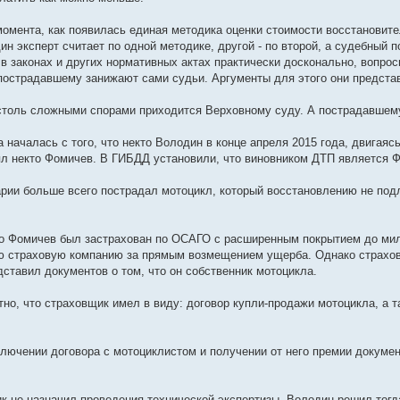
момента, как появилась единая методика оценки стоимости восстановите
н эксперт считает по одной методике, другой - по второй, а судебный по
 в законах и других нормативных актах практически досконально, вопрос
острадавшему занижают сами судьи. Аргументы для этого они предста
столь сложными спорами приходится Верховному суду. А пострадавшему
а началась с того, что некто Володин в конце апреля 2015 года, двигая
л некто Фомичев. В ГИБДД установили, что виновником ДТП является 
арии больше всего пострадал мотоцикл, который восстановлению не подл
то Фомичев был застрахован по ОСАГО с расширенным покрытием до ми
ю страховую компанию за прямым возмещением ущерба. Однако страховщ
дставил документов о том, что он собственник мотоцикла.
тно, что страховщик имел в виду: договор купли-продажи мотоцикла, а т
ключении договора с мотоциклистом и получении от него премии докуме
к не назначил проведения технической экспертизы. Володин решил тогда