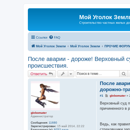
Мой Уголок Земл
Cтроительство частных жилых д
Ссылки
FAQ
Мой Уголок Земли
Мой Уголок Земли
ПРОЧИЕ ФОРУ
После аварии - дороже! Верховный с
происшествия.
П
Ответить
После авари
дорожно-тра
С
#1
glebomater
»
о
о
Верховный суд п
б
причиненного в р
щ
glebomater
е
Администратор
н
и
Сообщения:
11680
е
Ведь, как прави
Зарегистрирован:
15 май 2014, 22:22
страховщики зап
Благодарил (а):
9252 раза