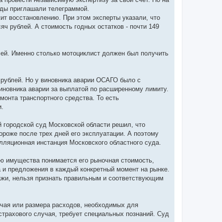
ажды приглашали телеграммой.
ит восстановлению. При этом эксперты указали, что
яч рублей. А стоимость годных остатков - почти 149
блей. Именно столько мотоциклист должен был получить
 рублей. Но у виновника аварии ОСАГО было с
новника аварии за выплатой по расширенному лимиту.
монта транспортного средства. То есть
.
 городской суд Московской области решил, что
ороже после трех дней его эксплуатации. А поэтому
лляционная инстанция Московского областного суда.
ю имущества понимается его рыночная стоимость,
 и предложения в каждый конкретный момент на рынке.
дажи, нельзя признать правильным и соответствующим
чая или размера расходов, необходимых для
страхового случая, требует специальных познаний. Суд