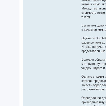
независимую экс
Между тем экспе
стоимость этого 
тысяч.
Вычитаем одно и
в качестве комп
Однако по ОСАГО
расширением до 
И тоже получил 
представленные 
Володин обратил
мотоцикл, купле
ущерб, штраф и 
Однако с таким 
которая предста
То есть определ
положениям зако
Определение дей
приведения имущ