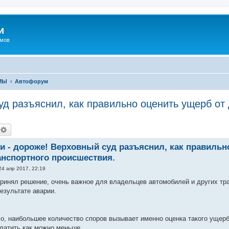
и
омов
МЫ
Автофорум
уд разъяснил, как правильно оценить ущерб от
оиск
Расширенный поиск
и - дороже! Верховный суд разъяснил, как правильн
нспортного происшествия.
24 апр 2017, 22:19
ринял решение, очень важное для владельцев автомобилей и других тра
езультате аварии.
ло, наибольшее количество споров вызывает именно оценка такого ущер
латить как можно меньше.