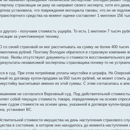
пертизу страховщик ни разу не направил своего эксперта, хотя его дв
ртиза установила, что повреждения мотоцикла таковы, что он не подлеж
транспортного средства на момент оценки составляет 1 миллион 156 тыс
з другого - получаем стоимость ущерба. То есть 1 миллион 7 тысяч ру
енсации за уничтоженную технику.
 со своей страховой он мог рассчитывать на сумму не более 400 тысяч
миллиона рублей. Поэтому Володин обратился в страховую компанию ви
отказ. Якобы отсутствуют документы о стоимости восстановительного ре
результаты независимой экспертизы страховщика почему-то не устроили
ся в суд. При этом потребовав уплаты неустойки и штрафа. Но Озерский
нный по договору купли-продажи за 650 тысяч рублей, не может стоить д
неустойку высчитывал именно из этой суммы. С этим согласилась и апе
решением не согласился Верховный суд. Под действительной стоимость
вляет собой текущую стоимость товара, определяемую на основе спроса
ение судом стоимости на основе цены, указанной в договоре купли-про
на, установил ВС.
ствительной стоимости имущества на день наступления страхового слу
ества в состояние, в котором оно находилось до момента наступления 