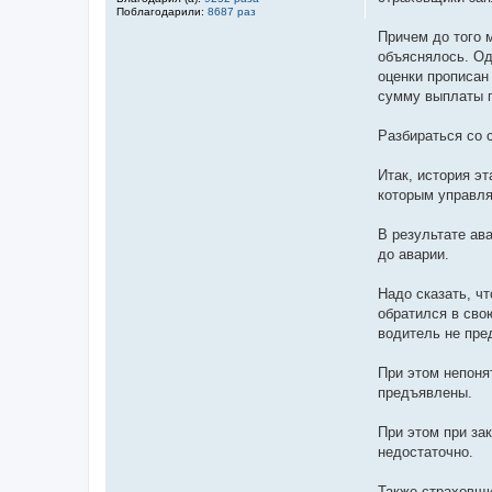
Поблагодарили:
8687 раз
Причем до того 
объяснялось. Оди
оценки прописан
сумму выплаты п
Разбираться со 
Итак, история эт
которым управля
В результате ав
до аварии.
Надо сказать, ч
обратился в сво
водитель не пре
При этом непоня
предъявлены.
При этом при за
недостаточно.
Также страховщи