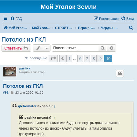
Мой Уголок Земли
FAQ
Регистрация
Вход
П
Мой Уголок Земли
Мой Уголок Земли
СТРОИТЕЛЬСТВО ДОМА
Перекрытия
Чердачные перекрытия
о
Потолок из ГКЛ
и
Поиск
Расширенн
Ответить
с
к
Страница
10
из
10
1
6
7
8
9
10
Пред.
91 сообщение
…
pashka
Рационализатор
Потолок из ГКЛ
С
#91
23 апр 2020, 01:25
о
о
б
glebomater
писал(а):
↑
щ
е
н
pashka писал(а):
↑
и
е
Дыхание гипса с опилками будет во внутрь дома излишки
через потолок из доскок будут улетать , а там опилки
(рекуператор) .