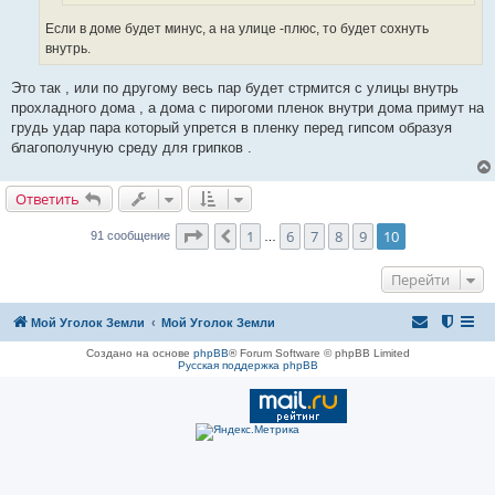
Если в доме будет минус, а на улице -плюс, то будет сохнуть
внутрь.
Это так , или по другому весь пар будет стрмится с улицы внутрь
прохладного дома , а дома с пирогоми пленок внутри дома примут на
грудь удар пара который упрется в пленку перед гипсом образуя
благополучную среду для грипков .
Ответить
Страница
10
из
10
1
6
7
8
9
10
Пред.
91 сообщение
…
Перейти
Мой Уголок Земли
Мой Уголок Земли
Создано на основе
phpBB
® Forum Software © phpBB Limited
Русская поддержка phpBB