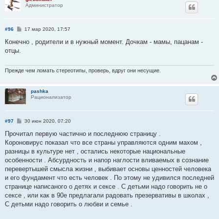
е
Администратор
С
#96
17 мар 2020, 17:57
о
о
Конечно , родители и в нужный момент. Дочкам - мамы, пацанам -
б
отцы.
щ
е
н
и
Прежде чем ломать стереотипы, проверь, вдруг они несущие.
е
pashka
Рационализатор
С
#97
30 июн 2020, 07:20
о
о
Прочитал первую частично и последнюю страницу .
б
Короновирус показал что все страны управляются одним махом ,
щ
е
разницы в культуре нет , остались некоторые национальные
н
особенности . Абсурдность и напор наглости вливаемых в сознание
и
е
перевертышей смысла жизни , выбивает основы ценностей человека
и его фундамент что есть человек . По этому не удивился последней
странице написаного о детях и сексе . С детьми надо говорить не о
сексе , или как в 90е предлагали радовать презервативы в школах ,
С детьми надо говорить о любви и семье .