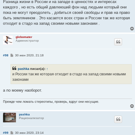
Разница жизни в России и на западе в ценностях и интересах
каждого , но есть общий давлеюший фон над людьми который они
пока не могут преодолеть , добиться своей свободы и прав на право
быть землянином . Это касается всех стран и России так же которая
отходит в стадо на запад своими новыми законами .
glebomater
Администратор
С
#98
30 июн 2020, 21:18
о
о
б
pashka
писал(а):
↑
щ
е
и России так же которая отходит в стадо на запад своими новыми
н
законами
и
е
а по моему наоборот.
Прежде чем ломать стереотипы, проверь, вдруг они несущие.
pashka
Рационализатор
С
#99
30 июн 2020, 23:14