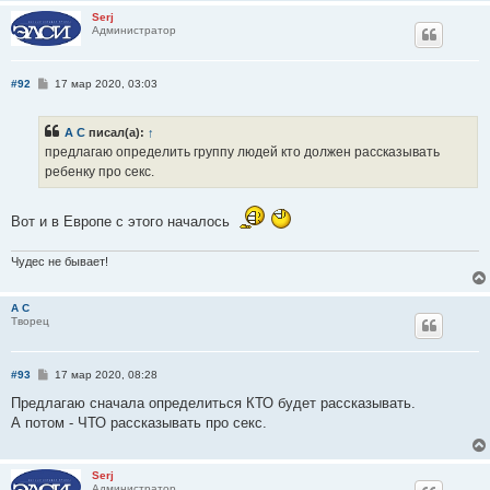
Serj
Администратор
С
#92
17 мар 2020, 03:03
о
о
б
А С
писал(а):
↑
щ
е
предлагаю определить группу людей кто должен рассказывать
н
ребенку про секс.
и
е
Вот и в Европе с этого началось
Чудес не бывает!
А С
Творец
С
#93
17 мар 2020, 08:28
о
о
Предлагаю сначала определиться КТО будет рассказывать.
б
А потом - ЧТО рассказывать про секс.
щ
е
н
и
Serj
е
Администратор