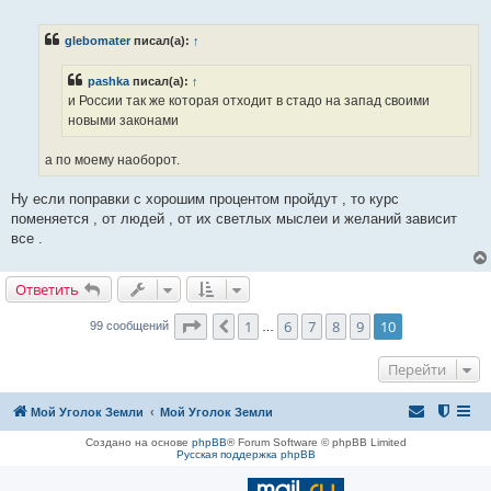
о
о
б
glebomater
писал(а):
↑
щ
е
н
pashka
писал(а):
↑
и
е
и России так же которая отходит в стадо на запад своими
новыми законами
а по моему наоборот.
Ну если поправки с хорошим процентом пройдут , то курс
поменяется , от людей , от их светлых мыслеи и желаний зависит
все .
Ответить
Страница
10
из
10
1
6
7
8
9
10
Пред.
99 сообщений
…
Перейти
Мой Уголок Земли
Мой Уголок Земли
Создано на основе
phpBB
® Forum Software © phpBB Limited
Русская поддержка phpBB