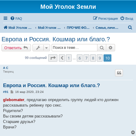
Мой Уголок Земли
FAQ
Регистрация
Вход
П
Мой Уголок Земли
Мой Уголок Земли
ПРОЧИЕ ФОРУМЫ
Семья, личная жизнь
о
Европа и Россия. Кошмар или благо.?
и
Поиск
Расширенн
Ответить
с
к
Страница
10
из
10
1
6
7
8
9
10
Пред.
99 сообщений
…
А С
Творец
Европа и Россия. Кошмар или благо.?
С
#91
16 мар 2020, 23:24
о
о
glebomater
, предлагаю определить группу людей кто должен
б
рассказывать ребенку про секс.
щ
е
Родители?
н
Вы своим детям рассказывали?
и
е
Старшие друзья?
Врачи?