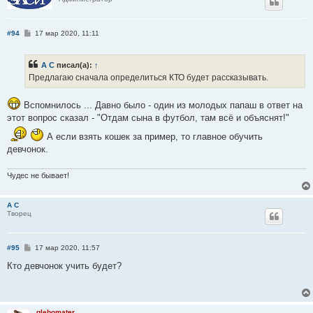
С
#94
17 мар 2020, 11:11
о
о
б
А С
писал(а):
↑
щ
е
Предлагаю сначала определиться КТО будет рассказывать.
н
и
е
Вспомнилось ... Давно было - один из молодых папаш в ответ на
этот вопрос сказал - "Отдам сына в футбол, там всё и объяснят!"
А если взять кошек за пример, то главное обучить
девчонок.
Чудес не бывает!
А С
Творец
С
#95
17 мар 2020, 11:57
о
о
Кто девчонок учить будет?
б
щ
е
н
и
glebomater