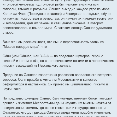
и головой человека под головой рыбы, человечьими ногами,
голосом, языком и разумом. Оаннес выходил каждое утро из моря
Кальи ал Фарс (Персидского залива) и беседовал с людьми, обучая
их наукам, искусствам и ремеслам; он научил их началам геометрии
и земледелия, дал им законы и священное писание, в котором
повествовалось о начале мира. С закатом солнца Оаннес удалялся
в море.
Вики же нам рассказывает, что бы не перепечатывать главы из
"Мифов народов мира", что
Оа́нн (или Оа́ннес, или У-Ан) — по преданию шумеров, герой с
головой и телом рыбы, но с человеческими ногами (и с человеческим
лицом), вышедший из Персидского залива.
Предание об Оаннесе известно из рассказов вавилонского историка
Беросса. Оанн пришёл к жителям Месопотамии в качестве
реформатора и наставника. Он принёс им цивилизацию, письмо и
науки, закон.
По преданию шумеров Оаннес был могущественным богом, который
пришел к жителям Месопотамии дабы научить их многим наукам от
возделывания земель, до основ геометрии и государственности.
Считается, что до прихода Оаннеса люди жили подобно животным,