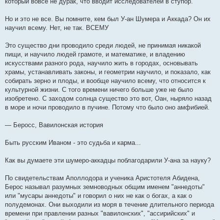
который вовсе не дурак, что вводит исследователей в ступор.
Но и это не все. Вы помните, кем был У-ан Шумера и Аккада? Он их
научил всему. Нет, не так. ВСЕМУ
Это существо дни проводило среди людей, не принимая никакой
пищи, и научило людей грамоте, и математике, и владению
искусствами разного рода, научило жить в городах, основывать
храмы, устанавливать законы, и геометрии научило, и показало, как
собирать зерно и плоды, и вообще научило всему, что относится к
культурной жизни. С того времени ничего больше уже не было
изобретено. С заходом солнца существо это вот, Оан, ныряло назад
в море и ночи проводило в пучине. Потому что было оно амфибией.
— Беросс, Вавилонская история
Быть русским Иваном - это судьба и карма...
Как вы думаете эти шумеро-аккадцы поблагодарили У-ана за науку?
По свидетельствам Аполлодора и ученика Аристотеля Абидена,
Берос называл разумных земноводных общим именем "аннедоты"
или "мусары аннедоты" и говорил о них не как о богах, а как о
полудемонах. Они выходили из моря в течение длительного периода
времени при правлении разных "вавилонских", "ассирийских" и