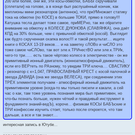
и
200 или более, они же, эти косы-обмотки, БАБЫ скручивали
е
(сплетали) на голове, а в конце был распушённый кончик, как
миллионы мини резонаторов (антеннок), что приУМножает статику
тока на обмотке (по КОСЕ) в большие ТОКИ, прямо в голову!!!
Катушка тесла делает тоже самое, приМЕРно, так же обратите
внимание на обмотку в КОЛЕСЕ ДУЮНОВА (СЛАВЯНКА), она даёт
КПД на 30% больше, чем с привычной обмоткой (косой). Выглядит
как будто скрученная охапка волос!!! и такой результат.... ищите
книги о КОСАХ 13-19 веков.... и на заметку сЛОВо и чиСЛО это
тоже самое чиСЛОво, так вот эле.к.ТРИчестВО или эле.к.ТРИк,
чего-то три...... есть такое чёртово колесо в электричестве - он же
примитивный ионный двигатель (ионноатмосферный движитель),
если его ВЕРтеть по РАзному, то увидим ТРИ ключа.... СВАСТИКУ
- резонатор с к=1,047, ПРАВОСЛАВНЫЙ КРЕСТ с косой палочкой и
звезда ДАВИДА (она же звезда ВЕЛЕСА), при соединении этих
ТРЁХ элементов получаем - атмосферный ионный движитель на
примитивном уровне (когда-то мы только писили и какали, а сей
час о как, там тоже уровень познания мира был примитивен, но
что-бы познать больше, нужен чёткий и правдивый инструмент в
фундаменте знаний-ведЪ), короче... физикам КОСЫ БАБЪские и
ТРИ конфессии изучить стоит, только после откроется, что там
дальше, а все и так знают....
интересная запись в Ютубе...