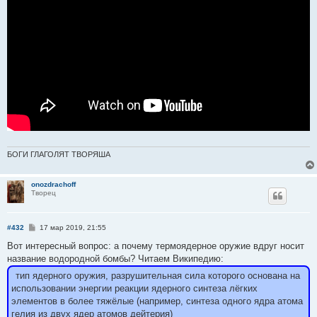
БОГИ ГЛАГОЛЯТ ТВОРЯША
onozdrachoff
Творец
С
#432
17 мар 2019, 21:55
о
о
Вот интересный вопрос: а почему термоядерное оружие вдруг носит
б
название водородной бомбы? Читаем Википедию:
щ
е
тип ядерного оружия, разрушительная сила которого основана на
н
и
использовании энергии реакции ядерного синтеза лёгких
е
элементов в более тяжёлые (например, синтеза одного ядра атома
гелия из двух ядер атомов дейтерия)