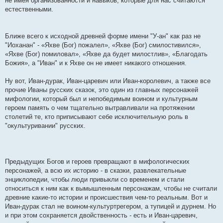
не имея организованности и навыков, которые для нас считаются
естественными.
Ближе всего к исходной древней форме имени "У-ан" как раз не
"Иоханан" - «Яхве (Бог) пожалел», «Яхве (Бог) смилостивился»,
«Яхве (Бог) помиловал», «Яхве да будет милостлив», «Благодать
Божия», а "Иван" и к Яхве он не имеет никакого отношения.
Ну вот, Иван-дурак, Иван-царевич или Иван-королевич, а также все
прочие Иваны русских сказок, это один из главных персонажей
мифологии, который был и непобедимым воином и культурным
героем память о чем тщательно вытравливали на протяжении
столетий те, кто приписывают себе исключительную роль в
"окультуривании" русских.
Предыдущих Богов и героев превращают в мифологических
персонажей, а всю их историю - в сказки, развлекательные
энциклопедии, чтобы люди привыкли со временем и стали
относиться к ним как к вымышленным персонажам, чтобы не считали
древние какие-то истории и происшествия чем-то реальным. Вот и
Иван-дурак стал не воином-культуртрегером, а тупицей и дурнем. Но
и при этом сохраняется двойственность - есть и Иван-царевич,