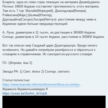
Бхарата, одна из семи стран лежащих на материке Джамбудвипа.
Полных 18600 йоджан составляет протяженность этого материка.
Там есть 7 гор: Малайя(Меркурий), Джаладхара(Венера),
Райватака(Марс),Шьяма(Юпитер),
Дургашайла(Сатурн),Кесари(Нептун)- расстояние между ними в
йоджинах вдвое больше предшедствующей.
А, Луна, диаметром в 11 тысяч, на дистанции в 365900 йоджан.
Солнце, диаметром в 10 тысяч йоджин, расстояние в 305800 йоджин.
Вот так описал мир Санджай царю Дхритараштре. Вроде ничего
особенного. Но давайте попробуем разобраться и обратиться к
словарям и справочникам. Из санскритско-русского словаря:
ГО- 1)Корова, бык 2)
Звезда РА- 1) Свет, блеск 2) Солнце, светило
Статья полностью:
https://www.kramola.info/vesti/kosmos/bitva-za-zemlyu
..
#крамола #крамольноевидео #
https://youtu.be/2mAm_4sVqUk