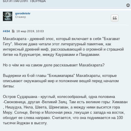
БОГИ ГЛАГОЛЯТ ТВОРЯША
gorodetstv
Стажер
С
#434
18 мар 2019, 10:03
о
о
Махабхарата - древний эпос, который включает в себя "Бхагават
б
Гиту". Многие даже читали этот литературный памятник, как
щ
е
интересный древний миф, рассказывающий о огромной и страшной
н
битве на Курукшетре, между Кауравами и Пандавами.
и
е
Но о чём же на самом деле рассказывает Махабхарата?
Выдержки из 6-ой главы "Бхишмапарва" Махабхараты, которые
описывают окружающий мир и положение вещей перед началом
битвы:
Остров Сударшана - круглый, колесообразный, одна половина
-Смоковница, другая -Великий Заяц. Там есть великие горы: Химаван
, Нишудха, Нила, Швета, Шрингаван, а между ними высится гора
Меру. Солнце, Ветер и Молочная река ,текущая с запада на восток,
обходит ее слева направо. Считается, что она поднимается на 100
тысячи йоджан в высоту.