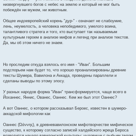
низвергнувшего богов с небес на землю и который не мог быть
побеждён ни мужем, ни животным.
Общее индоевропейский корень "дур-" - означает не слабоумие,
лень, неумелость, а человека непобедимого, умелого воина,
талантливого стратега и того, кто выступает так называемым
культурным героем в анализе мифов и легенд при анализе текстов.
Да, мы об этом ничего не знаем.
Но проследим откуда взялось его имя - "Иван". Большим
подспорьем нам будет то, что хорошо проанализированы древние
тексты Шумера, Вавилона и Аккада, проведены параллели и
сделаны выводы по этому эпосу.
У разных народов форма "Иван" трансформируется, чаще всего в
Йоханнес, Яннис, Ованес, Оаннес. Кем же был этот Оаннес?
А вот Оаннес, о котором рассказывал Бероес, известен в шумеро-
аккадской мифологии как
Оаннес (Ώάννης), в древневавилонском мифотворчестве мифическое
существо, к которому согласно записей халдейского жреца Бероса
возводится начало вавилонской культуры: чудовище с рыбьим телом