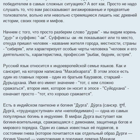
победителем в самых сложных ситуациях? А вот как. Просто не надо
слушать то, что вам рассказывают ангажированные и предвзятые
толкователи, вольно или невольно стремящиеся лишить нас древней
истории, своих героев и мифов.
Начнем с того, что просто разберем слово "дурак" - мы видим корень
"дур-" и суффикс "-ак". Суффиксы -ак -як показывают или то место,
откуда пришел человек - название жителя города, местности, страны
- "сибиряк", или характеризует особые черты человека "человек и его
деятельность, характеристика, профессия "рыбак, бедняк, остряк".
Русский язык относится к индоевропейской семье языков. Как и
санскрит, на котором написана "Махабхарата". В этом эпосе есть
один из главных героев - один из братьев Кауравов, старший -
Дурьодхана. Имя его имеет значение - "тот, с кем сложно
сражаться", второе имя, которое он носит в эпосе - "Суйодхана" -
означает просто - "тот, кто хорошо сражается".
Есть в индийском пантеоне и богиня "Дурга". Ду́рга (санскр. दुर्गा,
Дурга́, «труднодоступная» или «непобедимая») — одна из самых
популярных богинь в индуизме. В мифах Дурга выступает как
богиня-воительница, сражающаяся с демонами, защитница богов и
мирового порядка. Один из самых известных её подвигов, в
состоянии гнева (которое почитается как отдельный образ Дурги —
богиня Чанди) — уничтожение в поединке демона Махиши,