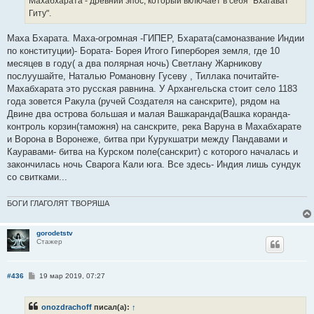
Махабхарата - древний эпос, который включает в себя "Бхагават
н
Гиту".
и
е
Маха Бхарата. Маха-огромная -ГИПЕР, Бхарата(самоназвание Индии
по конституции)- Бората- Борея Итого Гиперборея земля, где 10
месяцев в году( а два полярная ночь) Светлану Жарникову
послуушайте, Наталью Романовну Гусеву , Тиллака почитайте-
Махабхарата это русская равнина. У Архангельска стоит село 1183
года зовется Ракула (ручей Создателя на санскрите), рядом на
Двине два острова большая и малая Вашкаранда(Вашка коранда-
контроль корзин(таможня) на санскрите, река Варуна в Махабхарате
и Ворона в Воронеже, битва при Курукшатри между Пандавами и
Кауравами- битва на Курском поле(санскрит) с которого началась и
закончилась ночь Сварога Кали юга. Все здесь- Индия лишь сундук
со свитками...
БОГИ ГЛАГОЛЯТ ТВОРЯША
gorodetstv
Стажер
С
#436
19 мар 2019, 07:27
о
о
б
onozdrachoff
писал(а):
↑
щ