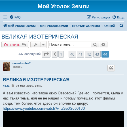
Мой Уголок Земли
FAQ
Регистрация
Вход
П
Мой Уголок Земли
Мой Уголок Земли
ПРОЧИЕ ФОРУМЫ
Общий
о
ВЕЛИКАЯ ИЗОТЕРИЧЕСКАЯ
и
Поиск
Расширенн
Ответить
с
к
Страница
44
из
44
1
40
41
42
43
44
Пред.
437 сообщений
…
onozdrachoff
Творец
ВЕЛИКАЯ ИЗОТЕРИЧЕСКАЯ
С
#431
05 мар 2019, 16:42
о
о
А вам известно, что такое окно Овертона? Где -то , помнится, была у
б
нас такая тема, ноя ее не нашел и потому помещаю этот фильм
щ
е
сюда, тем более, чтот здесь он вполне ко двору:
н
https://www.youtube.com/watch?v=zSe0Gc60TJ0
и
е