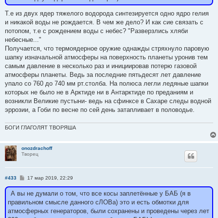
Т.е из двух ядер тяжелого водорода синтезируется одно ядро гелия
и никакой воды не рождается. В чем же дело? И как сие связать с
потопом, т.е с рождением воды с небес? "Разверзлись хляби
небесные..."
Получается, что термоядерное оружие однажды стряхнуло паровую
шапку изначальной атмосферы на поверхность планеты уронив тем
самым давление в несколько раз и инициировав потерю газовой
атмосферы планеты. Ведь за последние пятьдесят лет давление
упало со 760 до 740 мм рт.столба. На полюса легли ледяные шапки
которых не было не в Арктиде ни в Антарктиде по преданиям и
возникли Великие пустыни- ведь на сфинксе в Сахаре следы водной
эррозии, а Гоби по весне по сей день затапливает в половодье.
БОГИ ГЛАГОЛЯТ ТВОРЯША
onozdrachoff
Творец
С
#433
17 мар 2019, 22:29
о
о
А вы не думали о том, что все косы заплетённые у БАБ (я в
б
щ
правильном смысле данного сЛОВа) это и есть обмотки для
е
атмосферных генераторов, были сохранены и проведены через лет
н