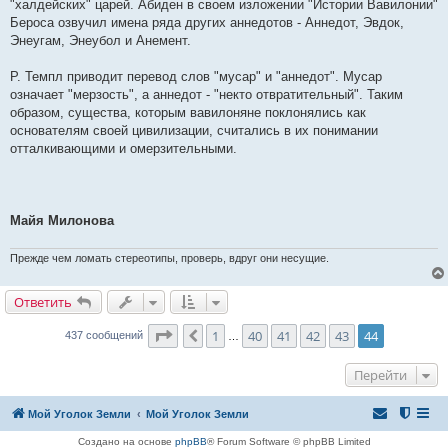
"халдейских" царей. Абиден в своем изложении "Истории Вавилонии"
Бероса озвучил имена ряда других аннедотов - Аннедот, Эвдок,
Энеугам, Энеубол и Анемент.
Р. Темпл приводит перевод слов "мусар" и "аннедот". Мусар
означает "мерзость", а аннедот - "некто отвратительный". Таким
образом, существа, которым вавилоняне поклонялись как
основателям своей цивилизации, считались в их понимании
отталкивающими и омерзительными.
Майя Милонова
Прежде чем ломать стереотипы, проверь, вдруг они несущие.
Ответить
Страница
44
из
44
1
40
41
42
43
44
Пред.
437 сообщений
…
Перейти
Мой Уголок Земли
Мой Уголок Земли
Создано на основе
phpBB
® Forum Software © phpBB Limited