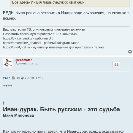
е
Все здесь- Индия лишь сундук со свитками...
н
и
е
ВЕДЫ было решено оставить в Индии ради сохранения, на сколько я
помню.
Ваш мастер по ТВ, спутниковым и интернет антеннам
Позвонить проконсультироваться +79040626838
https://vk.com/esktv - рабочий ВК
https://t.me/esktv_channel - рабочий telegram канал
https://u.to/Qi-zHw - лучшее ip телевидение для приставки и телека
glebomater
Администратор
С
#437
10 дек 2019, 17:13
о
о
++++
б
щ
е
н
!
и
е
Иван-дурак. Быть русским - это судьба
Майя Милонова
Как так интересно получается, что Иван-дурак всегда оказывается