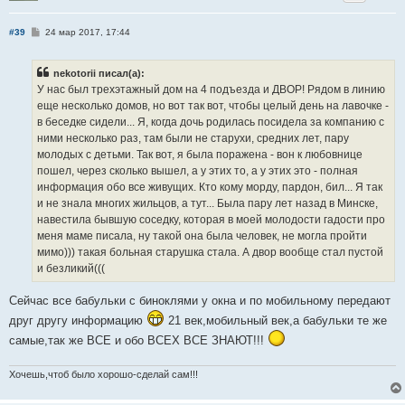
С
#39
24 мар 2017, 17:44
о
о
б
nekotorii писал(а):
щ
е
У нас был трехэтажный дом на 4 подъезда и ДВОР! Рядом в линию
н
еще несколько домов, но вот так вот, чтобы целый день на лавочке -
и
е
в беседке сидели... Я, когда дочь родилась посидела за компанию с
ними несколько раз, там были не старухи, средних лет, пару
молодых с детьми. Так вот, я была поражена - вон к любовнице
пошел, через сколько вышел, а у этих то, а у этих это - полная
информация обо все живущих. Кто кому морду, пардон, бил... Я так
и не знала многих жильцов, а тут... Была пару лет назад в Минске,
навестила бывшую соседку, которая в моей молодости гадости про
меня маме писала, ну такой она была человек, не могла пройти
мимо))) такая больная старушка стала. А двор вообще стал пустой
и безликий(((
Сейчас все бабульки с биноклями у окна и по мобильному передают
друг другу информацию
21 век,мобильный век,а бабульки те же
самые,так же ВСЕ и обо ВСЕХ ВСЕ ЗНАЮТ!!!
Хочешь,чтоб было хорошо-сделай сам!!!