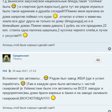
е
т.д.)выносили закуски(свои национальные блюда,такая "солянка"
была
) и спиртное (для взрослых),дети тут же рядом играли,и
было такое единение и дружба соседей!!!Помню меня мужчина из
дома напротив поймал,что курю
,отчитал и отвел к маме-мы
знали все друг друга не только по дому (4подъезда),но и в
ближайших домах.Помню мама давала 1 рубль на эти праздники,22
коп. стоила одна палочка шашлыка,2 кусочка черного хлеба,и лучок
с уксусом!!!!
Хочешь,чтоб было хорошо-сделай сам!!!
Среднеазиат
Творец
С
#34
20 мар 2017, 17:13
о
о
Вспомнил про автоматы...
Рядом был завод ЖБИ (где я успел
б
щ
поработать
)Там в каждом цехе были автоматы с чистой
е
газировкой (в Узбекистане были эти автоматы на ВСЕХ заводах и
н
и
предприятиях)мы дома брали варенье в банки и на заводе заливали
е
газировкой,ВКУСНОТИЩА!!!!!!!
Хочешь,чтоб было хорошо-сделай сам!!!