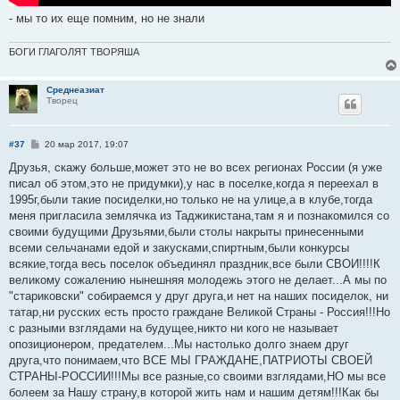
- мы то их еще помним, но не знали
БОГИ ГЛАГОЛЯТ ТВОРЯША
Среднеазиат
Творец
С
#37
20 мар 2017, 19:07
о
о
Друзья, скажу больше,может это не во всех регионах России (я уже
б
писал об этом,это не придумки),у нас в поселке,когда я переехал в
щ
е
1995г,были такие посиделки,но только не на улице,а в клубе,тогда
н
меня пригласила землячка из Таджикистана,там я и познакомился со
и
е
своими будущими Друзьями,были столы накрыты принесенными
всеми сельчанами едой и закусками,спиртным,были конкурсы
всякие,тогда весь поселок объединял праздник,все были СВОИ!!!!К
великому сожалению нынешняя молодежь этого не делает...А мы по
"стариковски" собираемся у друг друга,и нет на наших посиделок, ни
татар,ни русских есть просто граждане Великой Страны - Россия!!!Но
с разными взглядами на будущее,никто ни кого не называет
опозиционером, предателем...Мы настолько долго знаем друг
друга,что понимаем,что ВСЕ МЫ ГРАЖДАНЕ,ПАТРИОТЫ СВОЕЙ
СТРАНЫ-РОССИИ!!!Мы все разные,со своими взглядами,НО мы все
болеем за Нашу страну,в которой жить нам и нашим детям!!!Как бы