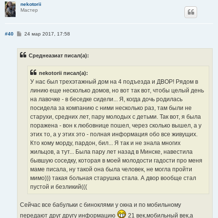
nekotorii
Мастер
С
#40
24 мар 2017, 17:58
о
о
б
Среднеазиат писал(а):
щ
е
н
nekotorii писал(а):
и
е
У нас был трехэтажный дом на 4 подъезда и ДВОР! Рядом в
линию еще несколько домов, но вот так вот, чтобы целый день
на лавочке - в беседке сидели... Я, когда дочь родилась
посидела за компанию с ними несколько раз, там были не
старухи, средних лет, пару молодых с детьми. Так вот, я была
поражена - вон к любовнице пошел, через сколько вышел, а у
этих то, а у этих это - полная информация обо все живущих.
Кто кому морду, пардон, бил... Я так и не знала многих
жильцов, а тут... Была пару лет назад в Минске, навестила
бывшую соседку, которая в моей молодости гадости про меня
маме писала, ну такой она была человек, не могла пройти
мимо))) такая больная старушка стала. А двор вообще стал
пустой и безликий(((
Сейчас все бабульки с биноклями у окна и по мобильному
передают друг другу информацию
21 век,мобильный век,а