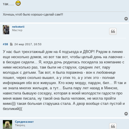
так.....
Хочешь,чтоб было хорошо-сделай сам!!!
nekotorii
Мастер
С
#38
24 мар 2017, 16:53
о
о
У нас был трехэтажный дом на 4 подъезда и ДВОР! Рядом в линию
б
еще несколько домов, но вот так вот, чтобы целый день на лавочке -
щ
е
в беседке сидели... Я, когда дочь родилась посидела за компанию с
н
ними несколько раз, там были не старухи, средних лет, пару
и
е
молодых с детьми. Так вот, я была поражена - вон к любовнице
пошел, через сколько вышел, а у этих то, а у этих это - полная
информация обо все живущих. Кто кому морду, пардон, бил... Я так и
не знала многих жильцов, а тут... Была пару лет назад в Минске,
навестила бывшую соседку, которая в моей молодости гадости про
меня маме писала, ну такой она была человек, не могла пройти
мимо))) такая больная старушка стала. А двор вообще стал пустой и
безликий(((
Среднеазиат
Творец