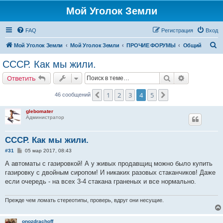
Мой Уголок Земли
FAQ
Регистрация
Вход
П
Мой Уголок Земли
Мой Уголок Земли
ПРОЧИЕ ФОРУМЫ
Общий
о
СССР. Как мы жили.
и
Поиск
Расширенн
Ответить
с
к
1
2
3
4
5
Пред.
След.
46 сообщений
glebomater
Администратор
СССР. Как мы жили.
С
#31
05 мар 2017, 08:43
о
о
А автоматы с газировкой! А у живых продавщиц можно было купить
б
газировку с двойным сиропом! И никаких разовых стаканчиков! Даже
щ
е
если очередь - на всех 3-4 стакана граненых и все нормально.
н
и
е
Прежде чем ломать стереотипы, проверь, вдруг они несущие.
onozdrachoff