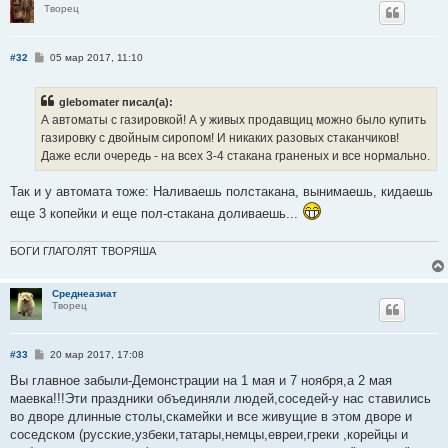
Творец
С
#32
05 мар 2017, 11:10
о
о
б
glebomater писал(а):
щ
е
А автоматы с газировкой! А у живых продавщиц можно было купить
н
газировку с двойным сиропом! И никаких разовых стаканчиков!
и
е
Даже если очередь - на всех 3-4 стакана граненых и все нормально.
Так и у автомата тоже: Наливаешь полстакана, вынимаешь, кидаешь
еще 3 копейки и еще пол-стакана доливаешь...
БОГИ ГЛАГОЛЯТ ТВОРЯША
Среднеазиат
Творец
С
#33
20 мар 2017, 17:08
о
о
Вы главное забыли-Демонстрации на 1 мая и 7 ноября,а 2 мая
б
маевка!!!Эти праздники объединяли людей,соседей-у нас ставились
щ
е
во дворе длинные столы,скамейки и все живущие в этом дворе и
н
соседском (русские,узбеки,татары,немцы,евреи,греки ,корейцы и
и