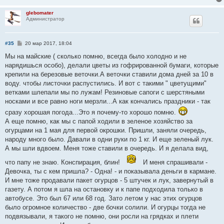
glebomater
Администратор
С
#35
20 мар 2017, 18:04
о
о
Мы на майские ( сколько помню, всегда было холодно и не
б
нарядишься особо), делали цветы из гофрированной бумаги, которые
щ
е
крепили на березовые веточки.А веточки ставили дома дней за 10 в
н
воду. чтобы листочки распустились. И вот с такими " цветущими"
и
е
ветками шлепали мы по лужам! Резиновые сапоги с шерстяными
носками и все равно ноги мерзли...А как кончались праздники - так
сразу хорошая погода...Это я почему-то хорошо помню.
А еще помню, как мы с папой ходили в зеленое хозяйство за
огурцами на 1 мая для первой окрошки. Пришли, заняли очередь,
народу много было. Давали в одни руки по 1 кг. И еще зеленый лук.
А мы шли вдвоем. Меня тоже ставили в очередь. И я делала вид,
что папу не знаю. Конспирация, блин!
И меня спрашивали -
Девочка, ты с кем пришла? - Одна! - и показывала деньги в кармане.
И мне тоже продавали пакет огурцов - 5 штучек и лук, завернутый в
газету. А потом я шла на остановку и к папе подходила только в
автобусе. Это был 67 или 68 год. Зато летом у нас этих огурцов
было огромное количество - две бочки солили. И огурцы тогда не
подвязывали, я такого не помню, они росли на грядках и плети