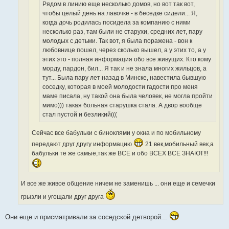
Рядом в линию еще несколько домов, но вот так вот,
чтобы целый день на лавочке - в беседке сидели... Я,
когда дочь родилась посидела за компанию с ними
несколько раз, там были не старухи, средних лет, пару
молодых с детьми. Так вот, я была поражена - вон к
любовнице пошел, через сколько вышел, а у этих то, а у
этих это - полная информация обо все живущих. Кто кому
морду, пардон, бил... Я так и не знала многих жильцов, а
тут... Была пару лет назад в Минске, навестила бывшую
соседку, которая в моей молодости гадости про меня
маме писала, ну такой она была человек, не могла пройти
мимо))) такая больная старушка стала. А двор вообще
стал пустой и безликий(((
Сейчас все бабульки с биноклями у окна и по мобильному
передают друг другу информацию
21 век,мобильный век,а
бабульки те же самые,так же ВСЕ и обо ВСЕХ ВСЕ ЗНАЮТ!!!
И все же живое общение ничем не заменишь ... они еще и семечки
грызли и угощали друг друга
Они еще и присматривали за соседской детворой...