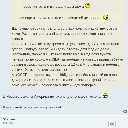
семечки грызли и угощали друг друга
Они еще и присматривали за соседской детворой...
Да, помню, с трех лет одна гуляла, как получили квартиру в этом
доме. Раз даже зашла заблудилась, паренек домой привел, я
стояла.
ревела. Сейчас не вижу трехлеток гуляющих одних. А я ж не одна
гуляла. Подруги так же. И сидели в гостях друг у друга долго.
Приходила, можно я с Оксаной поиграю? Всегда пожалуйста.
Теперь так не ходят. А в США так вообще, не имеешь права ребенка
оставлять дома одного до возраста 12 лет. А то узнают и ребенка
изымут. Хоть с детьми старше, но не одного.
А в СССР, наверное, год так 1985, врач мне больничный не дала
дочери 8 лет было, заболела с высокой температурой, сказала,
сама уже может и лекарство выпить и еду подогреть.
В Россию законы Америки потихоньку вползают тоже....
Хочешь,чтоб было хорошо-сделай сам!!!
Siranara
Ученик