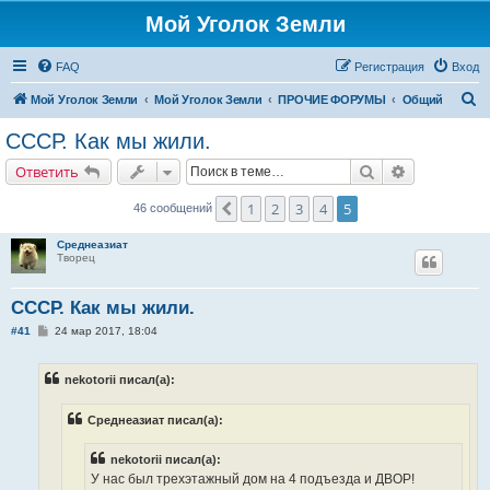
Мой Уголок Земли
FAQ
Регистрация
Вход
П
Мой Уголок Земли
Мой Уголок Земли
ПРОЧИЕ ФОРУМЫ
Общий
о
СССР. Как мы жили.
и
Поиск
Расширенн
Ответить
с
к
1
2
3
4
5
Пред.
46 сообщений
Среднеазиат
Творец
СССР. Как мы жили.
С
#41
24 мар 2017, 18:04
о
о
б
nekotorii писал(а):
щ
е
н
Среднеазиат писал(а):
и
е
nekotorii писал(а):
У нас был трехэтажный дом на 4 подъезда и ДВОР!