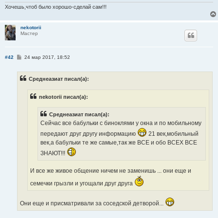
Хочешь,чтоб было хорошо-сделай сам!!!
nekotorii
Мастер
С
#42
24 мар 2017, 18:52
о
о
б
Среднеазиат писал(а):
щ
е
н
nekotorii писал(а):
и
е
Среднеазиат писал(а):
Сейчас все бабульки с биноклями у окна и по мобильному
передают друг другу информацию
21 век,мобильный
век,а бабульки те же самые,так же ВСЕ и обо ВСЕХ ВСЕ
ЗНАЮТ!!!
И все же живое общение ничем не заменишь ... они еще и
семечки грызли и угощали друг друга
Они еще и присматривали за соседской детворой...