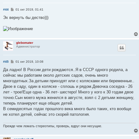
С
#44
01 окт 2019, 01:41
о
о
Эх вернуть бы дество)))
б
щ
е
н
и
е
glebomater
Администратор
С
#45
01 окт 2019, 10:08
о
о
Да ладно! В России дети рождаются..Я в СССР одного родила, а
б
сейчас мы работаем около детских садов, очень много
щ
е
многодетных.За детьми приходят или с колясками или беременные..
н
Двое в саду, один в коляске - сплошь и рядом.Девочка соседка - 26
и
е
лет - трое!Еще одна - 36 лет- шестеро! Много у кого к 30 годам двое
точно.Сын моего мужа женился в августе, взял с 2 детьми женщину,
теперь планируют еще общих детей.
В семидесятых годах прошлого века много было таких, кто вообще
не хотел детей, сейчас это скорей патология.
Прежде чем ломать стереотипы, проверь, вдруг они несущие.