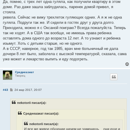
Да, помню, с трех лет одна гуляла, как получили квартиру в этом
доме. Раз даже зашла заблудилась, паренек домой привел, я
стояла.
ревела. Сейчас не вижу трехлеток гуляющих одних. А я ж не одна
гуляла. Подруги так же. И сидели в гостях друг у друга долго.
Приходила, можно я с Оксаной поиграю? Всегда пожалуйста. Теперь
так не ходят. А в США так вообще, не имеешь права ребенка
оставлять дома одного до возраста 12 лет. А то узнают и ребенка
изымут. Хоть с детьми старше, но не одного.
А в СССР, наверное, год так 1985, врач мне больничный не дала
дочери 8 лет было, заболела с высокой температурой, сказала, сама
уже может и лекарство выпить и еду подогреть.
Среднеазиат
Творец
С
#43
24 мар 2017, 20:07
о
о
б
nekotorii писал(а):
щ
е
н
Среднеазиат писал(а):
и
е
nekotorii писал(а):
И все же живое общение ничем не заменишь ... они еще и