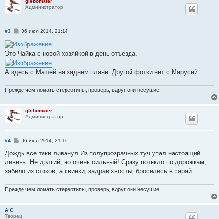
glebomater
Администратор
С
#3
06 июл 2014, 21:14
о
о
б
Это Чайка с новой хозяйкой в день отъезда.
щ
е
н
А здесь с Машей на заднем плане..Другой фотки нет с Марусей.
и
е
Прежде чем ломать стереотипы, проверь, вдруг они несущие.
glebomater
Администратор
С
#4
06 июл 2014, 21:16
о
о
Дождь все таки ливанул.Из полупрозрачных туч упал настоящий
б
ливень. Не долгий, но очень сильный! Сразу потекло по дорожкам,
щ
е
забило из стоков, а свинки, задрав хвосты, бросились в сарай.
н
и
е
Прежде чем ломать стереотипы, проверь, вдруг они несущие.
А С
Творец