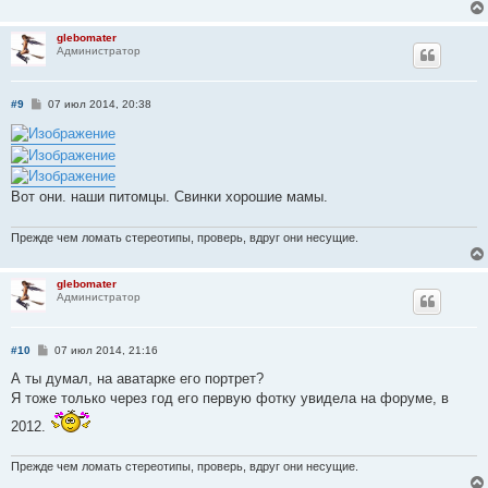
glebomater
Администратор
С
#9
07 июл 2014, 20:38
о
о
б
щ
е
н
Вот они. наши питомцы. Свинки хорошие мамы.
и
е
Прежде чем ломать стереотипы, проверь, вдруг они несущие.
glebomater
Администратор
С
#10
07 июл 2014, 21:16
о
о
А ты думал, на аватарке его портрет?
б
Я тоже только через год его первую фотку увидела на форуме, в
щ
е
2012.
н
и
е
Прежде чем ломать стереотипы, проверь, вдруг они несущие.