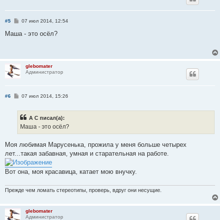
С
#5
07 июл 2014, 12:54
о
о
Маша - это осёл?
б
щ
е
н
и
glebomater
е
Администратор
С
#6
07 июл 2014, 15:26
о
о
б
А С писал(а):
щ
е
Маша - это осёл?
н
и
е
Моя любимая Марусенька, прожила у меня больше четырех
лет...такая забавная, умная и старательная на работе.
Вот она, моя красавица, катает мою внучку.
Прежде чем ломать стереотипы, проверь, вдруг они несущие.
glebomater
Администратор