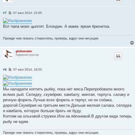
С
#7
07 июл 2014, 15:55
о
о
б
Вот папа моих цыплят. Блондин. А мама- яркая брюнетка.
щ
е
н
и
Прежде чем ломать стереотипы, проверь, вдруг они несущие.
е
glebomater
Администратор
С
#8
07 июл 2014, 18:20
о
о
б
щ
е
Мы наладили коптить рыбку, пока нет мяса.Перепробовали много
н
всяких рыб. Селедку, скумбрию. камбалу, минтая, терпуга. салаку и
и
е
речную форель.Лучше всех форель и терпуг, но он собака,
дорогой.Скумбрия на третьем месте.Дальше мелкая салака, селедка
и камбала, которую больше брать не буду.
Коптим на ольховой стружке.Или на яблоневой.В другом виде теперь
рыбу не едим.
Прежде чем ломать стереотипы, проверь, вдруг они несущие.