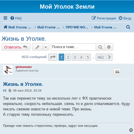
Мой Уголок Земли
FAQ
Регистрация
Вход
П
Мой Уголок Земли
Мой Уголок Земли
ПРОЧИЕ ФОРУМЫ
Мой Уголок Земли
о
Жизнь в Уголке.
и
Поиск
Расширенн
Ответить
с
к
Страница
1
из
462
1
2
3
4
5
462
След.
4620 сообщений
…
glebomater
Администратор
Жизнь в Уголке.
С
#1
06 июл 2014, 20:24
о
о
Так как перенести тему за несколько лет с ФХ практически
б
нереально, скорость небольшая. связь то и дело отваливается, буду
щ
е
писать свежие новости в новой теме. Про жизнь.
н
А старую тему потихоньку переносить.
и
е
Прежде чем ломать стереотипы, проверь, вдруг они несущие.