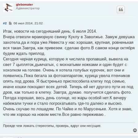
glebomater
Администратор
С
#2
06 июл 2014, 21:02
о
о
Итак, новости на сегодняшний день, 6 июля 2014.
б
Вчера отвезли мраморную свинку Куклу в Заволжье. Замуж девушка
щ
е
захотела.да и пора уже.Невеста у нас хорошая, крупная, ровненькая
н
вся такая.Завтра, как привезем. сделаю фото.В самом конце октября
и
е
будем ждать приплод.
Сегодня черная курица, которую я числила пропавшей, вывела на
свет 7 цыпляток,дымчатых, с мохнатыми ножками и один будет с
хохолком на голове. Очень я хотела голубых курочек, вот они и
появились.Пока бегала за фотоаппаратом, курица увела птенчиков
опять под дрова. Я быстренько приспособила клетку под семью,
иначе кошки покоцают всех детей. Теперь ей нет другого пути из под
дров, как только в клетку. Завтра, думаю. получится сделать фото.
Погода хорошая, весь день солнце, но жары особой нет.К вечеру
набежали тучки и стало погрохатывать где-то далеко и высоко.
Очень скучаю по лошадям. По Чайке и по Марусеньке. Хотя и знаю,
что им хорошо на новом месте.Все равно переживаю..
Прежде чем ломать стереотипы, проверь, вдруг они несущие.