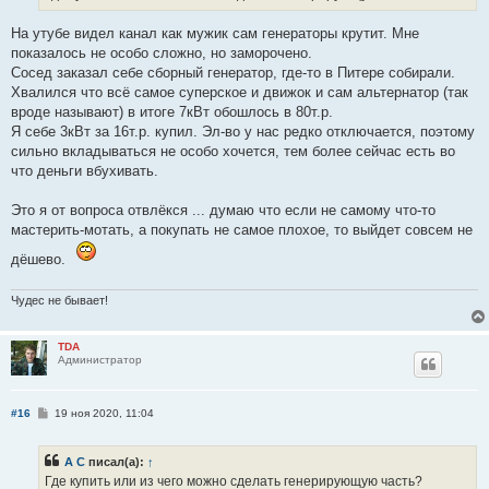
н
и
е
На утубе видел канал как мужик сам генераторы крутит. Мне
показалось не особо сложно, но заморочено.
Сосед заказал себе сборный генератор, где-то в Питере собирали.
Хвалился что всё самое суперское и движок и сам альтернатор (так
вроде называют) в итоге 7кВт обошлось в 80т.р.
Я себе 3кВт за 16т.р. купил. Эл-во у нас редко отключается, поэтому
сильно вкладываться не особо хочется, тем более сейчас есть во
что деньги вбухивать.
Это я от вопроса отвлёкся ... думаю что если не самому что-то
мастерить-мотать, а покупать не самое плохое, то выйдет совсем не
дёшево.
Чудес не бывает!
TDA
Администратор
С
#16
19 ноя 2020, 11:04
о
о
б
А С
писал(а):
↑
щ
е
Где купить или из чего можно сделать генерирующую часть?