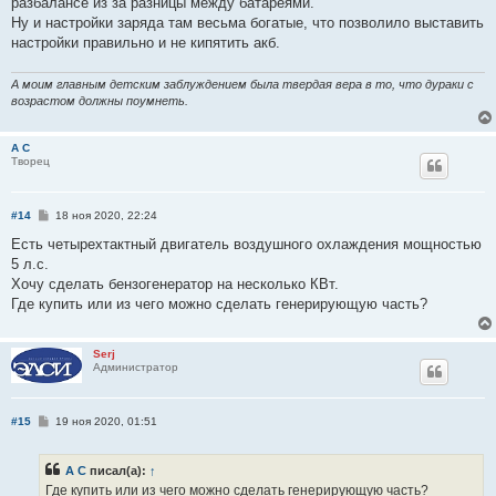
разбалансе из за разницы между батареями.
Ну и настройки заряда там весьма богатые, что позволило выставить
настройки правильно и не кипятить акб.
А моим главным детским заблуждением была твердая вера в то, что дураки с
возрастом должны поумнеть.
А С
Творец
С
#14
18 ноя 2020, 22:24
о
о
Есть четырехтактный двигатель воздушного охлаждения мощностью
б
5 л.с.
щ
е
Хочу сделать бензогенератор на несколько КВт.
н
Где купить или из чего можно сделать генерирующую часть?
и
е
Serj
Администратор
С
#15
19 ноя 2020, 01:51
о
о
б
А С
писал(а):
↑
щ
е
Где купить или из чего можно сделать генерирующую часть?