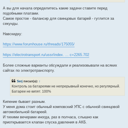
А вы для начала определитесь какие задачи ставите перед
подобными платами.
Самое простое - балансир для свинцовых батарей - гуглится за
секунды.
Навскидку:
https://www.forumhouse.ru/threads/175055/
https://electrotransport.ru/ussr/index. ... c=2265.702
Более сложные варианты обсуждали и реализовывали на всяких
сайтах по электротранспорту.
Serj
писал(а):
↑
Контроль за батареями не непрерывный конечно, но регулярный.
Батареи не кипят. 100%
Кипение бывает разным.
У меня дома стоит обычный комповский УПС с обычной свинцовой
автомобильной батареей.
И тихими вечерами иногда, раз в полчаса, слышно как
приоткрывается клапан спуска давления в АКБ.