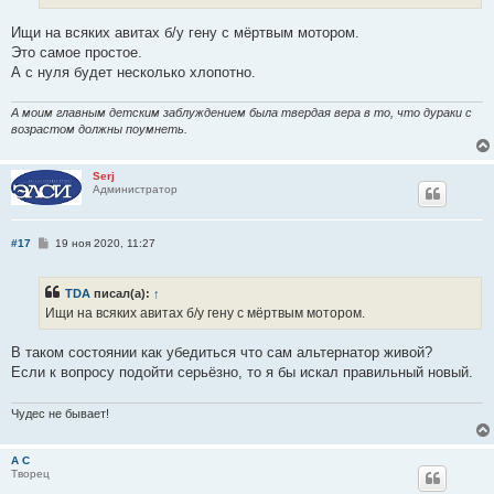
н
и
е
Ищи на всяких авитах б/у гену с мёртвым мотором.
Это самое простое.
А с нуля будет несколько хлопотно.
А моим главным детским заблуждением была твердая вера в то, что дураки с
возрастом должны поумнеть.
Serj
Администратор
С
#17
19 ноя 2020, 11:27
о
о
б
TDA
писал(а):
↑
щ
е
Ищи на всяких авитах б/у гену с мёртвым мотором.
н
и
е
В таком состоянии как убедиться что сам альтернатор живой?
Если к вопросу подойти серьёзно, то я бы искал правильный новый.
Чудес не бывает!
А С
Творец