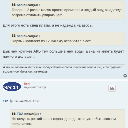
Serj
писал(а):
↑
Теперь 1-2 раза в месяц просто промеряем каждый акку, в надежде
вовремя отловить умирающего.
Для этого есть спец платы, а не надежда на авось.
Serj
писал(а):
↑
Первый комплект из 120Ач акку отработал 7 лет.
Дык чем крупнее АКБ тем больше в нём воды, а значит кипеть будет
намного дольше...
А моим главным детским заблуждением была твердая вера в то, что дураки с
возрастом должны поумнеть.
Serj
Администратор
С
#12
14 ноя 2020, 11:28
о
о
б
TDA
писал(а):
↑
щ
е
Не почуять резкий запах сероводорода, это нужно быть совсем
н
пофигистом
и