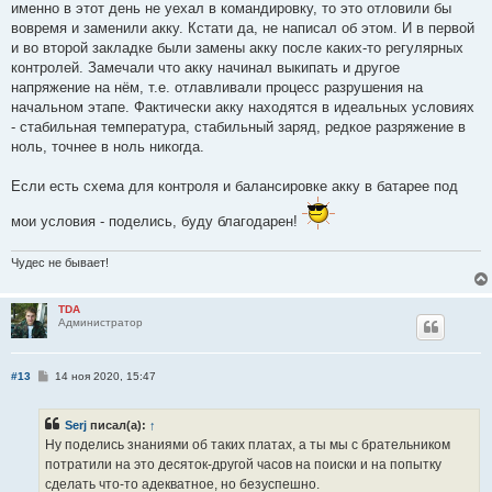
именно в этот день не уехал в командировку, то это отловили бы
вовремя и заменили акку. Кстати да, не написал об этом. И в первой
и во второй закладке были замены акку после каких-то регулярных
контролей. Замечали что акку начинал выкипать и другое
напряжение на нём, т.е. отлавливали процесс разрушения на
начальном этапе. Фактически акку находятся в идеальных условиях
- стабильная температура, стабильный заряд, редкое разряжение в
ноль, точнее в ноль никогда.
Если есть схема для контроля и балансировке акку в батарее под
мои условия - поделись, буду благодарен!
Чудес не бывает!
TDA
Администратор
С
#13
14 ноя 2020, 15:47
о
о
б
Serj
писал(а):
↑
щ
е
Ну поделись знаниями об таких платах, а ты мы с брательником
н
потратили на это десяток-другой часов на поиски и на попытку
и
е
сделать что-то адекватное, но безуспешно.