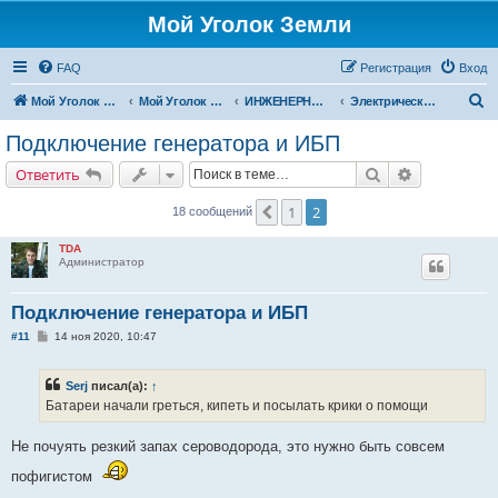
Мой Уголок Земли
FAQ
Регистрация
Вход
П
Мой Уголок Земли
Мой Уголок Земли
ИНЖЕНЕРНЫЕ СИСТЕМЫ
Электрические системы
о
Подключение генератора и ИБП
и
Поиск
Расширенн
Ответить
с
к
1
2
Пред.
18 сообщений
TDA
Администратор
Подключение генератора и ИБП
С
#11
14 ноя 2020, 10:47
о
о
б
Serj
писал(а):
↑
щ
е
Батареи начали греться, кипеть и посылать крики о помощи
н
и
е
Не почуять резкий запах сероводорода, это нужно быть совсем
пофигистом