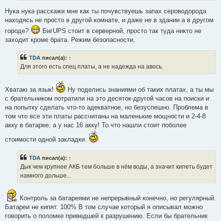
е
Нука нука расскажи мне как ты почувствуешь запах сероводорода
находясь не просто в другой комнате, и даже не в здании а в другом
городе?
БигUPS стоит в серверной, просто так туда никто не
заходит кроме брата. Режим безопасности.
TDA
писал(а):
↑
Для этого есть спец платы, а не надежда на авось.
Хватаю за язык!
Ну поделись знаниями об таких платах, а ты мы
с брательником потратили на это десяток-другой часов на поиски и
на попытку сделать что-то адекватное, но безуспешно. Проблема в
том что все эти платы рассчитаны на маленькие мощности и 2-4-8
акку в батарее, а у нас 16 акку! То что нашли стоит поболее
стоимости одной закладки.
TDA
писал(а):
↑
Дык чем крупнее АКБ тем больше в нём воды, а значит кипеть будет
намного дольше...
Контроль за батареями не непрерывный конечно, но регулярный.
Батареи не кипят. 100% В том случае который я описывал можно
говорить о поломке приведшей к разрушению. Если бы брательник