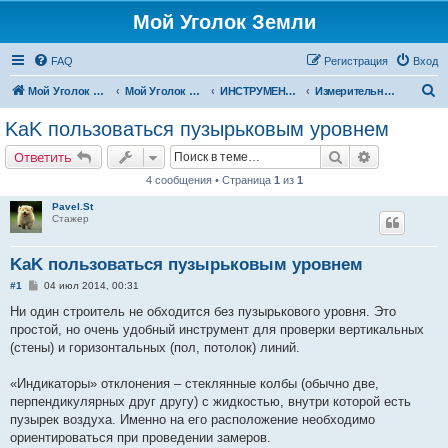
Мой Уголок Земли
FAQ
Регистрация
Вход
П
Мой Уголок Земли
Мой Уголок Земли
ИНСТРУМЕНТЫ И ОБОРУДОВАНИЕ
Измерительный инструмент
о
KаK пользоваться пузырьковым уровнем
и
Поиск
Расширенн
Ответить
с
4 сообщения • Страница
1
из
1
к
Pavel.St
Стажер
KаK пользоваться пузырьковым уровнем
С
#1
04 июл 2014, 00:31
о
о
Ни один строитель не обходится без пузырькового уровня. Это
б
простой, но очень удобный инструмент для проверки вертикальных
щ
е
(стены) и горизонтальных (пол, потолок) линий.
н
и
е
«Индикаторы» отклонения – стеклянные колбы (обычно две,
перпендикулярных друг другу) с жидкостью, внутри которой есть
пузырек воздуха. Именно на его расположение необходимо
ориентироваться при проведении замеров.