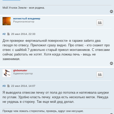
Мой Уголок Земли - моя родина.
вогнистый владимир
Рационализатор
С
#2
20 июл 2014, 22:33
о
о
Для проверки -вертикальной поверхности- в гараже забито два
б
гвоздя по отвесу. Приложил сразу видно. Про отвес - кто скажет про
щ
е
отвес с шайбой.? довольно старый прикол монтажников. С отвесами
н
сейчас работать не хотят. Хотя когда ложиш печь - вещь не
и
е
заменимая.
glebomater
Администратор
С
#3
22 июл 2014, 14:07
о
о
Я выводила отвесом печку от пола до потолка и натягивала шнурки
б
по углам. Удобно класть печку. когда есть несколько меток. Никуда
щ
е
не уедешь в сторону. Так еще мой дед делал.
н
и
е
Прежде чем ломать стереотипы, проверь, вдруг они несущие.