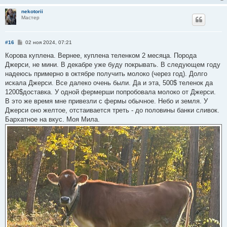
nekotorii
Мастер
С
#16
02 ноя 2024, 07:21
о
о
Корова куплена. Вернее, куплена теленком 2 месяца. Порода
б
Джерси, не мини. В декабре уже буду покрывать. В следующем году
щ
е
надеюсь примерно в октябре получить молоко (через год). Долго
н
искала Джерси. Все далеко очень были. Да и эта, 500$ теленок да
и
е
1200$доставка. У одной фермерши попробовала молоко от Джерси.
В это же время мне привезли с фермы обычное. Небо и земля. У
Джерси оно желтое, отстаивается треть - до половины банки сливок.
Бархатное на вкус. Моя Мила.