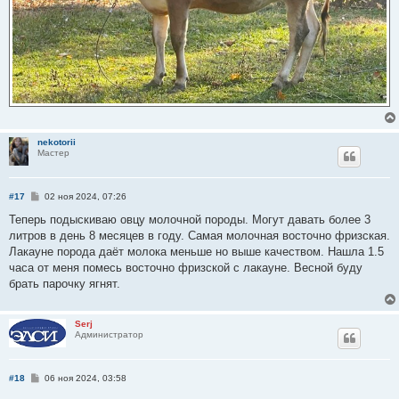
nekotorii
Мастер
С
#17
02 ноя 2024, 07:26
о
о
Теперь подыскиваю овцу молочной породы. Могут давать более 3
б
литров в день 8 месяцев в году. Самая молочная восточно фризская.
щ
е
Лакауне порода даёт молока меньше но выше качеством. Нашла 1.5
н
часа от меня помесь восточно фризской с лакауне. Весной буду
и
е
брать парочку ягнят.
Serj
Администратор
С
#18
06 ноя 2024, 03:58
о
о