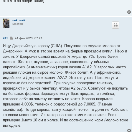
это что за звери такие)
б
щ
е
н
и
nekotorii
е
Мастер
С
#15
24 фев 2023, 07:24
о
о
Ищу Джерсийскую корову.(США). Покупала по случаю молоко от
б
Джерсийки. А муж в это же время на ферме проездом купил. Небо и
щ
е
земля. У Джерсиек самый высокий % жира, до 7%. Треть банки
н
сливок. Желтое, вкусное, а главное, оказалось, у обычных
и
е
европейских (и американских) коров казеин А1А2. У взрослых часто
реакция плохая на сырое молоко. Живот болит. А у африканских,
индийских и Джерсиек казеин А2А2. Это как у коз. Пить могут и
взрослые без последствий. При покупке проверяют генетику,
проверяют и у быков генетику, чтобы А2 было. Советуют не покупать
на больших фермах.Взрослую могут брак продать, и телёнка,
которого себе на замену оставить не хотят. Корова покрытая
примерно 4,000$, телёнок с родословной до 7,000$. (Разные
хозяйства). Но где корова, там у каждой что-то. То доля не Работает,
то соски маленькие. И эта корова тоже к мини относится. Рост
примерно 1метр 10 см в холке. И по соотношению корм /молоко тоже
выгодные.