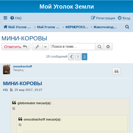
Мой Уголок Земли
FAQ
Регистрация
Вход
П
Мой Уголок Земли
Мой Уголок Земли
ФЕРМЕРСКОЕ ХОЗЯЙСТВО
Животноводство
о
МИНИ-КОРОВЫ
и
Поиск
Расширенн
Ответить
с
к
1
2
Пред.
18 сообщений
onozdrachoff
Творец
МИНИ-КОРОВЫ
С
#11
25 мар 2017, 15:27
о
о
б
glebomater писал(а):
щ
е
н
и
е
onozdrachoff писал(а):