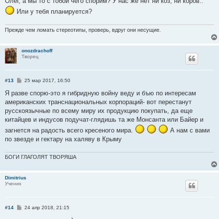
Олег, а мы то с тобой чего спорим? У нас же нет ни коз, ни коров..
б
Или у тебя планируется?
щ
е
н
и
Прежде чем ломать стереотипы, проверь, вдруг они несущие.
е
onozdrachoff
Творец
С
#13
25 мар 2017, 16:50
о
о
Я разве спорю-это я гибридную войну веду и бъю по интересам
б
американских транснациональных корпораций- вот перестанут
щ
е
русскоязычные по всему миру их продукцию покупать, да еще
н
китайцев и индусов подучат-глядишь та же Монсанта или Байер и
и
е
загнется на радость всего кресеного мира.
А нам с вами
по звезде и гектару на халяву в Крыму
БОГИ ГЛАГОЛЯТ ТВОРЯША
Dimitrius
Ученик
С
#14
24 апр 2018, 21:15
о
о