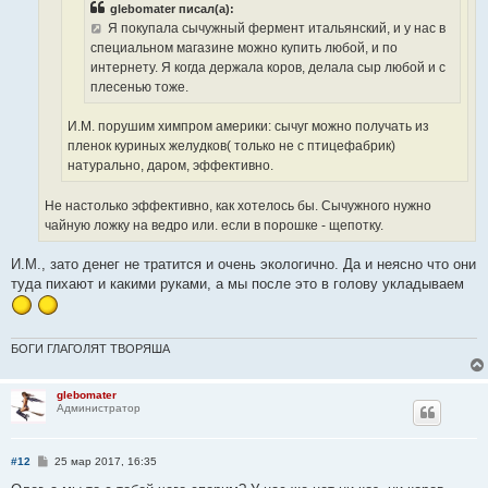
glebomater писал(а):
Я покупала сычужный фермент итальянский, и у нас в
специальном магазине можно купить любой, и по
интернету. Я когда держала коров, делала сыр любой и с
плесенью тоже.
И.М. порушим химпром америки: сычуг можно получать из
пленок куриных желудков( только не с птицефабрик)
натурально, даром, эффективно.
Не настолько эффективно, как хотелось бы. Сычужного нужно
чайную ложку на ведро или. если в порошке - щепотку.
И.М., зато денег не тратится и очень экологично. Да и неясно что они
туда пихают и какими руками, а мы после это в голову укладываем
БОГИ ГЛАГОЛЯТ ТВОРЯША
glebomater
Администратор
С
#12
25 мар 2017, 16:35
о
о