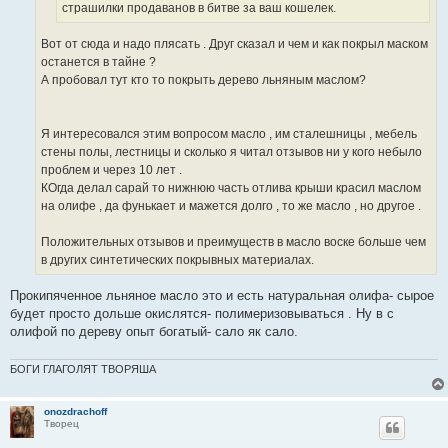
страшилки продаванов в битве за ваш кошелек.
Вот от сюда и надо плясать . Друг сказал и чем и как покрыл маском
останется в тайне ?
А пробовал тут кто то покрыть дерево льняным маслом?
Я интересовался этим вопросом масло , им сталешницы , мебель
стены полы, лестницы и сколько я читал отзывов ни у кого небыло
проблем и через 10 лет .
КОгда делал сарай то нижнюю часть отлива крыши красил маслом
на олифе , да фунькает и мажется долго , то же масло , но другое .
Положительных отзывов и преимуществ в масло воске больше чем
в других синтетических покрывных материалах.
Прокипяченное льняное масло это и есть натуральная олифа- сырое
будет просто дольше окислятся- полимеризовываться . Ну в с
олифой по дереву опыт богатый- сало як сало.
БОГИ ГЛАГОЛЯТ ТВОРЯША
onozdrachoff
Творец