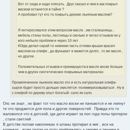
Вот от сюда и надо плясать . Друг сказал и чем и как покрыл
маском останется в тайне ?
А пробовал тут кто то покрыть дерево льняным маслом?
Я интересовался этим вопросом масло , им сталешницы ,
мебель стены полы, лестницы и сколько я читал отзывов ни у
кого небыло проблем и через 10 лет .
КОгда делал сарай то нижнюю часть отлива крыши красил
маслом на олифе , да фунькает и мажется долго , то же масло ,
но другое .
Положительных отзывов и преимуществ в масло воске больше
чем в других синтетических покрывных материалах.
Прокипяченное льняное масло это и есть натуральная олифа-
сырое будет просто дольше окислятся- полимеризовываться . Ну в
с олифой по дереву опыт богатый- сало як сало.
Опс не знал , но факт тот что масло воски не пачкаются и не липнут
те что продаются для пола и других поверхостей . Правда кто то
жаловолся что в детской, где дети играют за пол года полы протерли
, стали светлей .
В детстве ползая наколенках я штаны протирал в миг , все на
коленках , всем телом на полу приблежаясь к героям и технике в