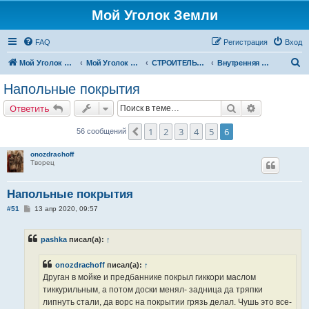
Мой Уголок Земли
FAQ
Регистрация
Вход
П
Мой Уголок Земли
Мой Уголок Земли
СТРОИТЕЛЬСТВО ДОМА
Внутренняя отделка
о
Напольные покрытия
и
Поиск
Расширенн
Ответить
с
к
1
2
3
4
5
6
Пред.
56 сообщений
onozdrachoff
Творец
Напольные покрытия
С
#51
13 апр 2020, 09:57
о
о
б
pashka
писал(а):
↑
щ
е
н
onozdrachoff
писал(а):
↑
и
е
Друган в мойке и предбаннике покрыл гиккори маслом
тиккурильным, а потом доски менял- задница да тряпки
липнуть стали, да ворс на покрытии грязь делал. Чушь это все-