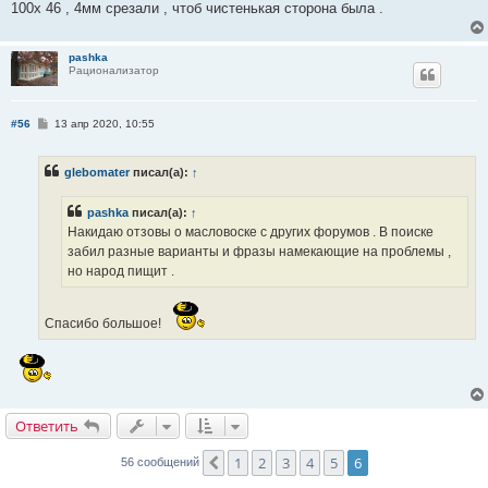
100х 46 , 4мм срезали , чтоб чистенькая сторона была .
pashka
Рационализатор
С
#56
13 апр 2020, 10:55
о
о
б
glebomater
писал(а):
↑
щ
е
н
pashka
писал(а):
↑
и
е
Накидаю отзовы о масловоске с других форумов . В поиске
забил разные варианты и фразы намекающие на проблемы ,
но народ пищит .
Спасибо большое!
Ответить
1
2
3
4
5
6
Пред.
56 сообщений