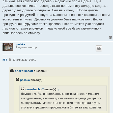
ламинат яля крутое пол дерево и моднючие полы в доме . Ну а
дальше все как писал , сосед сказал по ламинату холодно ходить ,
дерево дает другое ощущение. Сел на измену . После долгих
прикидок и раздумий плюнул на массовые ценности красоты и пошел
естественым путем. Дерево не должно быть нарисовано . Доска
прикрученая шурупами то же красиво и кто то может уже продает
ламинат с таким рисунком . Главно чтоб все было гармонично и
вписывалось по смыслу .
pashka
Рационализатор
С
#54
13 апр 2020, 10:41
о
о
б
onozdrachoff
писал(а):
↑
щ
е
н
pashka
писал(а):
↑
и
е
onozdrachoff
писал(а):
↑
Друган в мойке и предбаннике покрыл гиккори маслом
тиккурильным, а потом доски менял- задница да тряпки
липнуть стали, да ворс на покрытии грязь делал. Чушь
это все- страшилки продаванов в битве за ваш кошелек.