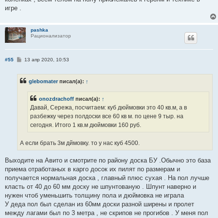
игре .
pashka
Рационализатор
С
#55
13 апр 2020, 10:53
о
о
б
glebomater
писал(а):
↑
щ
е
н
onozdrachoff
писал(а):
↑
и
е
Давай, Сережа, посчитаем: куб дюймовки это 40 кв.м, а в
разбежку через полдоски все 60 кв м. по цене 9 тыр. на
сегодня. Итого 1 кв.м дюймовки 160 руб.
А если брать 3м дймовку. то у нас куб 4500.
Выходите на Авито и смотрите по району доска БУ .Обычно это база
приема отработаных в карго досок их пилят по размерам и
получается нормальная доска , главный плюс сухая . На пол лучше
класть от 40 до 60 мм доску не шпунтованую . Шпунт наверно и
нужен чтоб уменьшить толщину пола и дюймовка не играла
У деда пол был сделан из 60мм доски разной ширены и пролет
между лагами был по 3 метра , не скрипов не прогибов . У меня пол