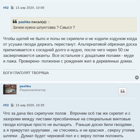
С
#52
13 апр 2020, 10:06
о
о
б
pashka
писал(а):
↑
щ
е
Зачем нужна шпунтовка ? Смысл ?
н
и
е
Чтобы щелей не было и полы не скрипели и не ходили ходуном когда
от усушки гвозди держать перестанут. Альтернативой обрезная доска
припиливается к соседней долго и нудно, после чего через 50 см
засверливаются шканты. Все остальное с дощатыми полами - муде
и лажа. Проверено- полжизни с рождения жил в деревянных домах.
БОГИ ГЛАГОЛЯТ ТВОРЯША
pashka
Рационализатор
С
#53
13 апр 2020, 10:35
о
о
Что за дача без скрепучих полов . Впрочем осб так же скрепит и с
б
зазороми между листами присобаченые на специальные винтовые
щ
е
гвозди которые просто не вытащить . Раньше доски били гвоздями ,
н
а я прикрутил шурупами , не стесняясь и не краснея , сверху утопив
и
е
шляпки . Думал будет черновой пол и с верху потом положить