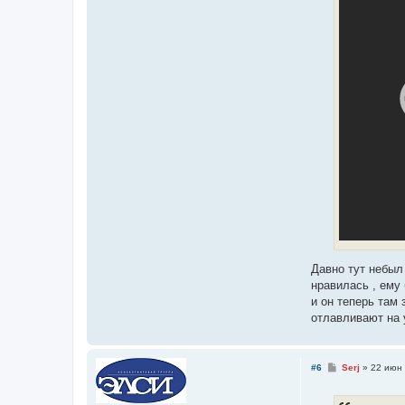
Давно тут небыл 
нравилась , ему 
и он теперь там 
отлавливают на 
С
#6
Serj
»
22 июн 
о
о
б