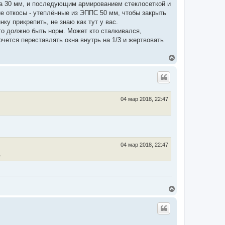
а 30 мм, и последующим армированием стеклосеткой и
ие откосы - утеплённые из ЭППС 50 мм, чтобы закрыть
у прикрепить, не знаю как тут у вас.
что должно быть норм. Может кто сталкивался,
чется переставлять окна внутрь на 1/3 и жертвовать
В
е
р
н
у
т
ь
04 мар 2018, 22:47
с
я
к
н
а
ч
04 мар 2018, 22:47
а
,
л
у
В
е
р
н
у
т