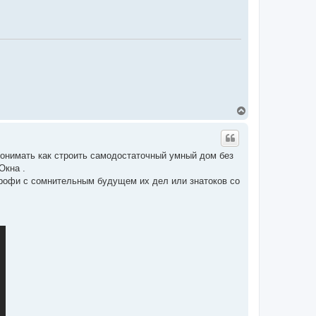
ь
с
я
к
н
а
ч
а
л
у
В
е
р
н
у
понимать как строить самодостаточный умный дом без
т
Окна .
ь
с
рофи с сомнительным будущем их дел или знатоков со
я
к
н
а
ч
а
л
у