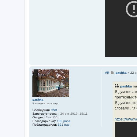
С
#5
pashka
»
22 и
о
о
б
pashka
пи
щ
е
Я думаю сам
н
протезных т
и
pashka
е
Я думаю это
Рационализатор
словами , "я 
Сообщения:
559
Зарегистрирован:
24 окт 2019, 15:11
Откуда::
Лен. Обл
https://www.
Благодарил (а):
102 раза
Поблагодарили:
321 раз