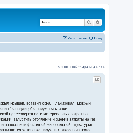
Поиск
Расширенный по
Регистрация
Вход
6 сообщений • Страница
1
из
1
акрыл крышей, вставил окна. Планировал "мокрый
овил "западлицо" с наружной стеной.
еской целесообразности материальных затрат на
ации, запустить отопление и оценив затраты на газ,
ы и нанесением фасадной минеральной штукатурки.
апрашивается установка наружных откосов из полос