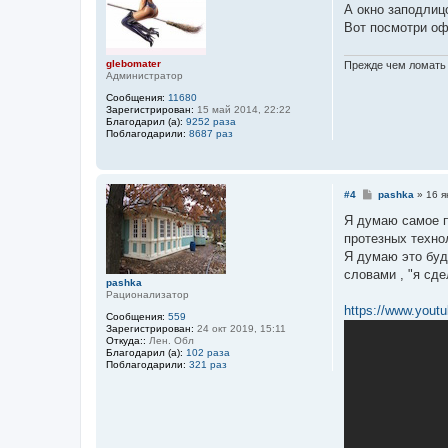
б
А окно заподлиц
щ
е
Вот посмотри о
н
и
е
glebomater
Прежде чем ломать 
Администратор
Сообщения:
11680
Зарегистрирован:
15 май 2014, 22:22
Благодарил (а):
9252 раза
Поблагодарили:
8687 раз
С
#4
pashka
»
16 я
о
о
Я думаю самое п
б
протезных техно
щ
е
Я думаю это буд
н
словами , "я сдел
и
pashka
е
Рационализатор
https://www.yout
Сообщения:
559
Зарегистрирован:
24 окт 2019, 15:11
Откуда::
Лен. Обл
Благодарил (а):
102 раза
Поблагодарили:
321 раз