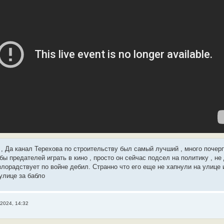
, Да канал Терехова по строительству был самый лучший , много почерп
бы предателей играть в кино , просто он сейчас подсел на политику , н
злорадствует по войне дебил. Странно что его еще не хапнули на улице
улице за бабло
2024, 14:32