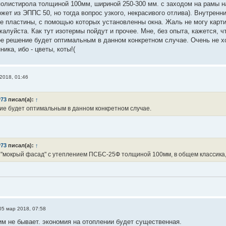
олистирола толщиной 100мм, шириной 250-300 мм. с заходом на рамы н
жет из ЭППС 50, но тогда вопрос узкого, некрасивого отлива). Внутренн
 пластины, с помощью которых установленны окна. Жаль не могу картинк
алуйста. Как тут изотермы пойдут и прочее. Мне, без опыта, кажется, 
ое решение будет оптимальным в данном конкретном случае. Очень не хо
ика, ибо - цветы, коты!(
2018, 01:46
v73
писал(а):
↑
ие будет оптимальным в данном конкретном случае.
v73
писал(а):
↑
"мокрый фасад" с утеплением ПСБС-25Ф толщиной 100мм, в общем классика
05 мар 2018, 07:58
м не бывает. экономия на отоплении будет существенная.