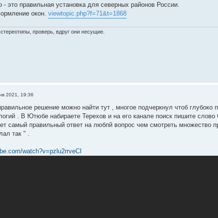
о - это правильная установка для северных районов России.
формление окон.
viewtopic.php?f=71&t=1868
стереотипы, проверь, вдруг они несущие.
нв 2021, 19:36
равильное решение можно найти тут , многое подчеркнул чтоб глубоко 
логий . В Ютюбе набираете Терехов и на его канале поиск пишите слово 
ет самый правильный ответ на любпй вопрос чем смотреть множество п
ал так " .
ube.com/watch?v=pzlu2rrveCI