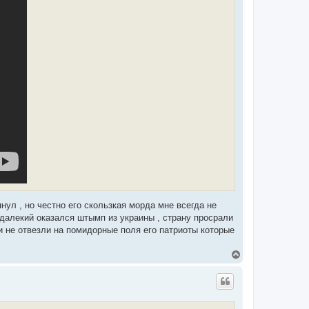
нул , но честно его скользкая морда мне всегда не
е далекий оказался штымп из украины , страну просрали
 и не отвезли на помидорные поля его патриоты которые
В
е
р
н
у
т