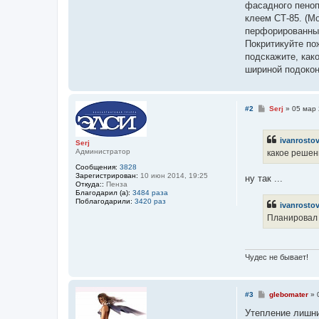
фасадного пеноп
клеем СТ-85. (Мо
перфорированные
Покритикуйте пож
подскажите, как
шириной подоконн
С
#2
Serj
»
05 мар 
о
о
б
ivanrosto
щ
Serj
е
Администратор
какое решен
н
Сообщения:
3828
и
Зарегистрирован:
10 июн 2014, 19:25
е
ну так ...
Откуда::
Пенза
Благодарил (а):
3484 раза
Поблагодарили:
3420 раз
ivanrosto
Планировал 
Чудес не бывает!
С
#3
glebomater
»
о
о
Утепление лишни