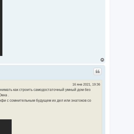
В
е
р
н
у
т
ь
16 янв 2021, 19:36
с
онимать как строить самодостаточный умный дом без
я
кна .
к
офи с сомнительным будущем их дел или знатоков со
н
а
ч
а
л
у