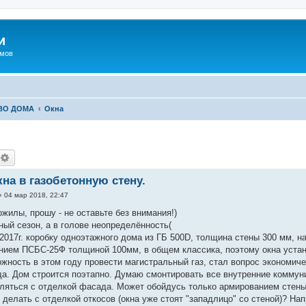
и
омов
ВО ДОМА
Окна
.
оиск
Расширенный поиск
кна в газобетонную стену.
»
04 мар 2018, 22:47
жилы, прошу - не оставьте без внимания!)
ный сезон, а в голове неопределённость(
2017г. коробку одноэтажного дома из ГБ 500D, толщина стены 300 мм, н
нием ПСБС-25Ф толщиной 100мм, в общем классика, поэтому окна устан
жность в этом году провести магистральный газ, стал вопрос экономич
а. Дом строится поэтапно. Думаю смонтировать все внутренние коммуник
ляться с отделкой фасада. Может обойдусь только армированием стен
 делать с отделкой откосов (окна уже стоят "западлицо" со стеной)? Н