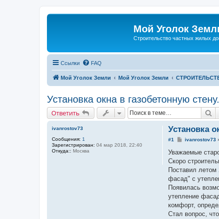
Мой Уголок Земл
Cтроительство частных жилых д
Ссылки
FAQ
Мой Уголок Земли
Мой Уголок Земли
СТРОИТЕЛЬСТ
Установка окна в газобетонную стену
П
Ответить
Установка о
ivanrostov73
Сообщения:
1
С
#1
ivanrostov73
Зарегистрирован:
04 мар 2018, 22:40
о
Откуда::
Москва
о
Уважаемые старо
б
Скоро строитель
щ
е
Поставил летом 
н
фасад" с утепле
и
е
Появилась возмо
утепление фасад
комфорт, опреде
Стал вопрос, что