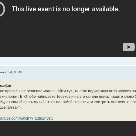
юн 2024, 05:43
сал(а):
↑
ое правильное решение можно найти тут , многое подчеркнул чтоб глубоко п
ехнологий . В Ютюбе набираете Терехов и на его канале поиск пишите слово О
 будет самый правильный ответ на любпй вопрос чем смотреть множество пр
сделал так " .
youtube.com/watch?v=pzlu2rrveCI