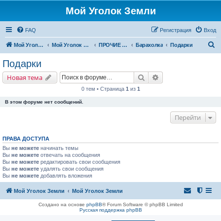
Мой Уголок Земли
FAQ
Регистрация
Вход
П
Мой Уголок Земли
Мой Уголок Земли
ПРОЧИЕ ФОРУМЫ
Барахолка
Подарки
о
Подарки
и
Поиск
Расширенный поис
Новая тема
с
0 тем • Страница
1
из
1
к
В этом форуме нет сообщений.
Перейти
ПРАВА ДОСТУПА
Вы
не можете
начинать темы
Вы
не можете
отвечать на сообщения
Вы
не можете
редактировать свои сообщения
Вы
не можете
удалять свои сообщения
Вы
не можете
добавлять вложения
Мой Уголок Земли
Мой Уголок Земли
Создано на основе
phpBB
® Forum Software © phpBB Limited
Русская поддержка phpBB