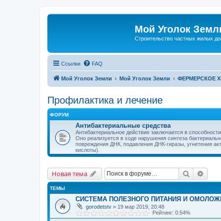
Мой Уголок Земл
Cтроительство частных жилых д
Ссылки
FAQ
Мой Уголок Земли
Мой Уголок Земли
ФЕРМЕРСКОЕ 
Профилактика и лечение
ФОРУМ
Антибактериальные средства
Антибактериальное действие заключается в способности
Оно реализуется в ходе нарушения синтеза бактериально
повреждения ДНК, подавления ДНК-гиразы, угнетения а
кислоты).
Поиск
Расш
Новая тема
ТЕМЫ
СИСТЕМА ПОЛЕЗНОГО ПИТАНИЯ И ОМОЛОЖ
gorodetstv
» 19 мар 2019, 20:48
Рейтинг: 0.54%