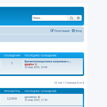
Поиск
Расширенный по
Регистрация
Вход
СООБЩЕНИЯ
ПОСЛЕДНЕЕ СООБЩЕНИЕ
Бензилпенициллина натриевая с…
1
П
gjeglov
е
10 мар 2015, 14:06
р
е
й
т
и
10 тем • Страница
1
из
1
к
п
о
ПРОСМОТРЫ
ПОСЛЕДНЕЕ СООБЩЕНИЕ
с
л
gorodetstv
122958
е
15 мар 2024, 17:30
д
н
е