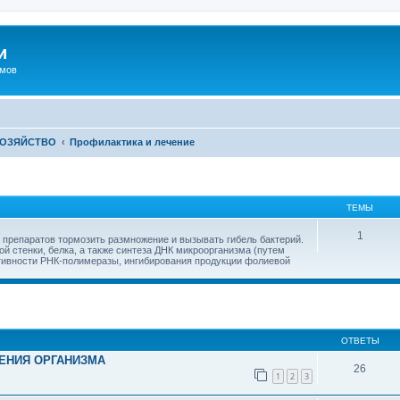
и
омов
ХОЗЯЙСТВО
Профилактика и лечение
ТЕМЫ
1
 препаратов тормозить размножение и вызывать гибель бактерий.
й стенки, белка, а также синтеза ДНК микроорганизма (путем
ктивности РНК-полимеразы, ингибирования продукции фолиевой
иренный поиск
ОТВЕТЫ
ЕНИЯ ОРГАНИЗМА
26
1
2
3