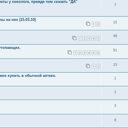
еты у онколога, прежде чем сказать "ДА"
1
 на них (15.03.10)
15
1
2
49
1
2
3
4
5
 утопающих.
51
1
2
3
4
5
6
15
1
2
жно купить в обычной аптеке.
1
1
3
8