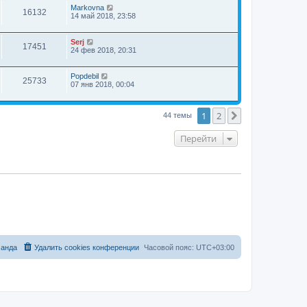
Markovna
16132
14 май 2018, 23:58
Serj
17451
24 фев 2018, 20:31
Popdebil
25733
07 янв 2018, 00:04
1
2
След.
44 темы
Перейти
анда
Удалить cookies конференции
Часовой пояс:
UTC+03:00