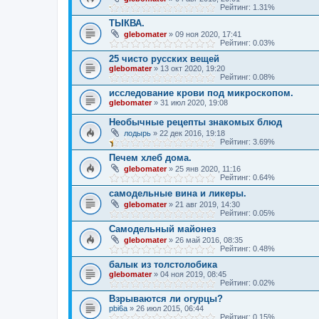
Рейтинг: 1.31%
ТЫКВА.
glebomater
» 09 ноя 2020, 17:41
Рейтинг: 0.03%
25 чисто русских вещей
glebomater
» 13 окт 2020, 19:20
Рейтинг: 0.08%
исследование крови под микроскопом.
glebomater
» 31 июл 2020, 19:08
Необычные рецепты знакомых блюд
лодырь
» 22 дек 2016, 19:18
Рейтинг: 3.69%
Печем хлеб дома.
glebomater
» 25 янв 2020, 11:16
Рейтинг: 0.64%
самодельные вина и ликеры.
glebomater
» 21 авг 2019, 14:30
Рейтинг: 0.05%
Самодельный майонез
glebomater
» 26 май 2016, 08:35
Рейтинг: 0.48%
балык из толстолобика
glebomater
» 04 ноя 2019, 08:45
Рейтинг: 0.02%
Взрываются ли огурцы?
pbi6a
» 26 июл 2015, 06:44
Рейтинг: 0.15%