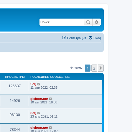
Поиск
Расширенный по
Регистрация
Вход
1
2
След.
44 темы
ПРОСМОТРЫ
ПОСЛЕДНЕЕ СООБЩЕНИЕ
Serj
126637
11 апр 2022, 02:35
glebomater
14926
10 авг 2021, 18:58
Serj
96130
23 апр 2021, 01:11
glebomater
78344
10 янв 2021, 17:07