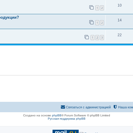
10
1
2
продукции?
14
1
2
22
1
2
3
Связаться с администрацией
Наша ком
Создано на основе
phpBB
® Forum Software © phpBB Limited
Русская поддержка phpBB