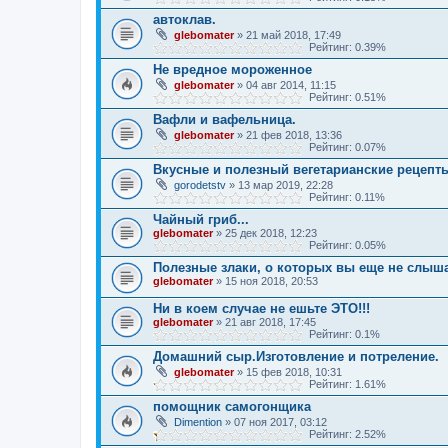
автоклав.
glebomater
» 21 май 2018, 17:49
Рейтинг: 0.39%
Не вредное мороженное
glebomater
» 04 авг 2014, 11:15
Рейтинг: 0.51%
Вафли и вафельница.
glebomater
» 21 фев 2018, 13:36
Рейтинг: 0.07%
Вкусные и полезный вегетарианские рецепт
gorodetstv
» 13 мар 2019, 22:28
Рейтинг: 0.11%
Чайный гриб...
glebomater
» 25 дек 2018, 12:23
Рейтинг: 0.05%
Полезные злаки, о которых вы еще не слыш
glebomater
» 15 ноя 2018, 20:53
Ни в коем случае не ешьте ЭТО!!!
glebomater
» 21 авг 2018, 17:45
Рейтинг: 0.1%
Домашний сыр.Изготовление и потреление.
glebomater
» 15 фев 2018, 10:31
Рейтинг: 1.61%
помощник самогонщика
Dimention
» 07 ноя 2017, 03:12
Рейтинг: 2.52%