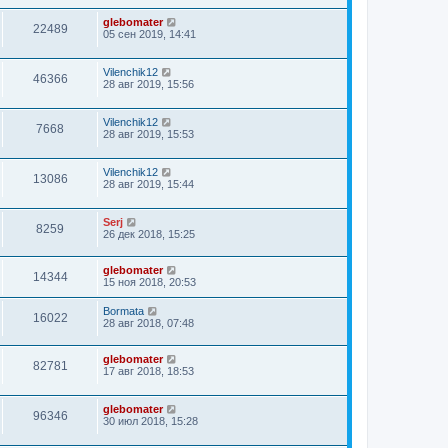
glebomater
22489
05 сен 2019, 14:41
Vilenchik12
46366
28 авг 2019, 15:56
Vilenchik12
7668
28 авг 2019, 15:53
Vilenchik12
13086
28 авг 2019, 15:44
Serj
8259
26 дек 2018, 15:25
glebomater
14344
15 ноя 2018, 20:53
Bormata
16022
28 авг 2018, 07:48
glebomater
82781
17 авг 2018, 18:53
glebomater
96346
30 июл 2018, 15:28