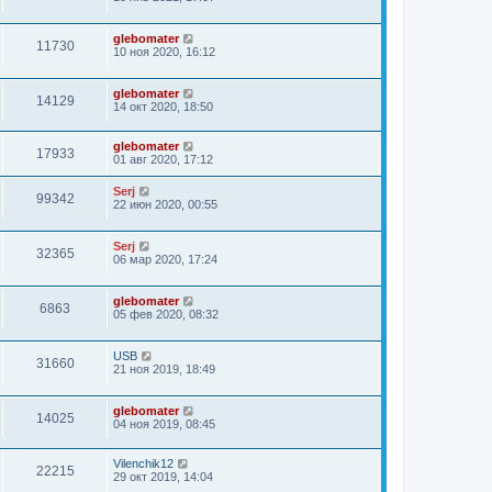
glebomater
11730
10 ноя 2020, 16:12
glebomater
14129
14 окт 2020, 18:50
glebomater
17933
01 авг 2020, 17:12
Serj
99342
22 июн 2020, 00:55
Serj
32365
06 мар 2020, 17:24
glebomater
6863
05 фев 2020, 08:32
USB
31660
21 ноя 2019, 18:49
glebomater
14025
04 ноя 2019, 08:45
Vilenchik12
22215
29 окт 2019, 14:04