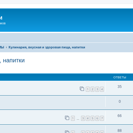
и
омов
МЫ
Кулинария, вкусная и здоровая пища, напитки
, напитки
иренный поиск
ОТВЕТЫ
35
1
2
3
4
0
66
1
3
4
5
6
7
…
88