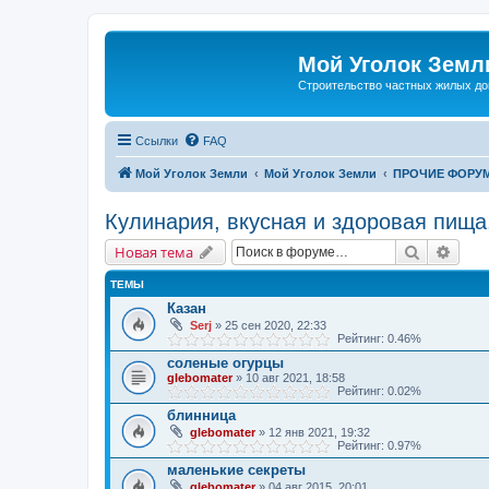
Мой Уголок Земл
Cтроительство частных жилых д
Ссылки
FAQ
Мой Уголок Земли
Мой Уголок Земли
ПРОЧИЕ ФОРУ
Кулинария, вкусная и здоровая пища
Поиск
Расш
Новая тема
ТЕМЫ
Казан
Serj
» 25 сен 2020, 22:33
Рейтинг: 0.46%
соленые огурцы
glebomater
» 10 авг 2021, 18:58
Рейтинг: 0.02%
блинница
glebomater
» 12 янв 2021, 19:32
Рейтинг: 0.97%
маленькие секреты
glebomater
» 04 авг 2015, 20:01