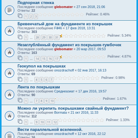
Подпорная стенка
Последнее сообщение
glebomater
«
27 сен 2018, 21:06
Ответы:
22
Рейтинг: 0.46%
1
2
3
Бревенчатый дом на фундаменте из покрышек
Последнее сообщение
Fill46
«
17 фев 2018, 13:31
Ответы:
303
Рейтинг: 5.34%
1
28
29
30
31
…
Незаглублённый фундамент из покрышек-тумбочек
Последнее сообщение
glebomater
«
20 мар 2017, 09:53
Ответы:
163
Рейтинг: 4.87%
1
14
15
16
17
…
Геокупол на покрышках
Последнее сообщение
onozdrachoff
«
02 янв 2017, 16:13
Ответы:
69
Рейтинг: 0.98%
1
4
5
6
7
…
Лента по покрышкам
Последнее сообщение
Среднеазиат
«
17 дек 2016, 19:57
Ответы:
90
Рейтинг: 1.67%
1
7
8
9
10
…
Можно ли укрепить покрышками свайный фундамент?
Последнее сообщение
Bormata
«
21 окт 2016, 11:33
Ответы:
112
Рейтинг: 1.33%
1
9
10
11
12
…
Вести параллельной вселенной.
Последнее сообщение
onozdrachoff
«
12 окт 2016, 22:12
Ответы:
16