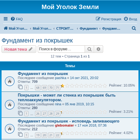
Мой Уголок Земли
FAQ
Регистрация
Вход
П
Мой Уголок Земли
Мой Уголок Земли
СТРОИТЕЛЬСТВО ДОМА
Фундамент
Фундамент из покрышек
о
Фундамент из покрышек
и
Поиск
Расширенный поис
Новая тема
с
12 тем • Страница
1
из
1
к
Темы
Фундамент из покрышек
Последнее сообщение
pashka
«
14 окт 2021, 20:02
Ответы:
709
Рейтинг: 10.05%
1
68
69
70
71
…
Покрышки - может ли стенка из покрышек быть
теплоаккумулятором.
Последнее сообщение
nina
«
05 янв 2019, 10:15
Ответы:
280
Рейтинг: 3.21%
1
26
27
28
29
…
Фундамент из покрышек - исповедь заливающего
Последнее сообщение
glebomater
«
17 ноя 2018, 07:36
Ответы:
212
Рейтинг: 4.02%
1
19
20
21
22
…