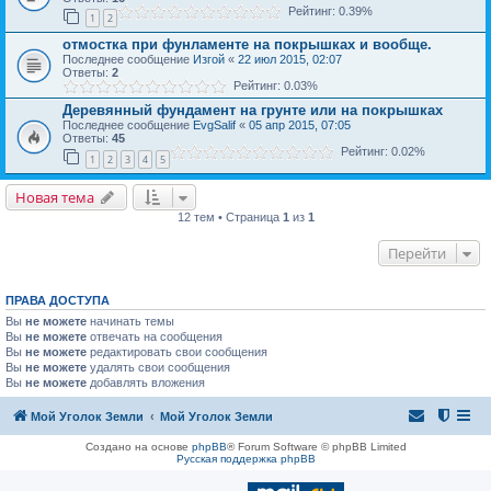
Рейтинг: 0.39%
1
2
отмостка при фунламенте на покрышках и вообще.
Последнее сообщение
Изгой
«
22 июл 2015, 02:07
Ответы:
2
Рейтинг: 0.03%
Деревянный фундамент на грунте или на покрышках
Последнее сообщение
EvgSalif
«
05 апр 2015, 07:05
Ответы:
45
Рейтинг: 0.02%
1
2
3
4
5
Новая тема
12 тем • Страница
1
из
1
Перейти
ПРАВА ДОСТУПА
Вы
не можете
начинать темы
Вы
не можете
отвечать на сообщения
Вы
не можете
редактировать свои сообщения
Вы
не можете
удалять свои сообщения
Вы
не можете
добавлять вложения
Мой Уголок Земли
Мой Уголок Земли
Создано на основе
phpBB
® Forum Software © phpBB Limited
Русская поддержка phpBB