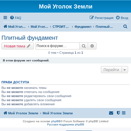
Мой Уголок Земли
FAQ
Регистрация
Вход
П
Мой Уголок Земли
Мой Уголок Земли
СТРОИТЕЛЬСТВО ДОМА
Фундамент
Плитный фундамент
о
Плитный фундамент
и
Поиск
Расширенный поис
Новая тема
с
0 тем • Страница
1
из
1
к
В этом форуме нет сообщений.
Перейти
ПРАВА ДОСТУПА
Вы
не можете
начинать темы
Вы
не можете
отвечать на сообщения
Вы
не можете
редактировать свои сообщения
Вы
не можете
удалять свои сообщения
Вы
не можете
добавлять вложения
Мой Уголок Земли
Мой Уголок Земли
Создано на основе
phpBB
® Forum Software © phpBB Limited
Русская поддержка phpBB