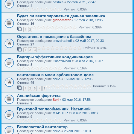
Последнее сообщение
pashka
«
22 фев 2021, 22:47
Ответы:
4
Рейтинг: 0.03%
Будет ли вентилироваться данная завалинка
Последнее сообщение
glebomater
«
17 фев 2018, 11:35
Ответы:
16
Рейтинг: 0.38%
1
2
Осушитель в помещение с бассейном
Последнее сообщение
onozdrachoff
«
02 май 2017, 09:33
Ответы:
27
Рейтинг: 0.33%
1
2
3
Бадгиры эффективнее кондиционеров
Последнее сообщение
Счастливая
«
28 июл 2016, 16:07
Ответы:
8
Рейтинг: 0.16%
вентиляция в моем арболитовом доме
Последнее сообщение
pbi6a
«
15 июл 2016, 12:06
Ответы:
49
Рейтинг: 0.15%
1
2
3
4
5
Альпийская форточка
Последнее сообщение
Serj
«
03 мар 2016, 17:56
Ответы:
2
Грунтовой теплообменник. Насыпной.
Последнее сообщение
MJASTER
«
08 янв 2016, 08:36
Ответы:
9
Рейтинг: 0.03%
Безлопастной вентилятор
Последнее сообщение
pbi6a
«
25 авг 2015, 10:01