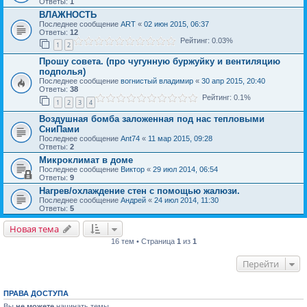
Ответы:
1
ВЛАЖНОСТЬ
Последнее сообщение
ART
«
02 июн 2015, 06:37
Ответы:
12
Рейтинг: 0.03%
1
2
Прошу совета. (про чугунную буржуйку и вентиляцию
подполья)
Последнее сообщение
вогнистый владимир
«
30 апр 2015, 20:40
Ответы:
38
Рейтинг: 0.1%
1
2
3
4
Воздушная бомба заложенная под нас тепловыми
СниПами
Последнее сообщение
Ant74
«
11 мар 2015, 09:28
Ответы:
2
Микроклимат в доме
Последнее сообщение
Виктор
«
29 июл 2014, 06:54
Ответы:
9
Нагрев/охлаждение стен с помощью жалюзи.
Последнее сообщение
Андрей
«
24 июл 2014, 11:30
Ответы:
5
Новая тема
16 тем • Страница
1
из
1
Перейти
ПРАВА ДОСТУПА
Вы
не можете
начинать темы