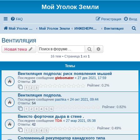
Мой Уголок Земли
FAQ
Регистрация
Вход
П
Мой Уголок Земли
Мой Уголок Земли
ИНЖЕНЕРНЫЕ СИСТЕМЫ
Вентиляция
о
Вентиляция
и
Поиск
Расширенный поис
Новая тема
с
16 тем • Страница
1
из
1
к
Темы
Вентиляция подпола: риск появления мышей
Последнее сообщение
glebomater
«
27 дек 2021, 17:59
Ответы:
28
Рейтинг: 0.2%
1
2
3
Вентиляция подпола.
Последнее сообщение
pashka
«
24 окт 2021, 09:44
Ответы:
54
Рейтинг: 0.82%
1
2
3
4
5
6
Вместо форточки дыра в стене .
Последнее сообщение
TDA
«
27 мар 2021, 05:38
Ответы:
42
Рейтинг: 0.49%
1
2
3
4
5
Соломенный рекуператор канадского типа