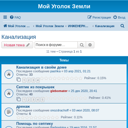
Мой Уголок Земли
FAQ
Регистрация
Вход
П
Мой Уголок Земли
Мой Уголок Земли
ИНЖЕНЕРНЫЕ СИСТЕМЫ
Канализация
о
Канализация
и
Поиск
Расширенный поис
Новая тема
с
11 тем • Страница
1
из
1
к
Темы
Канализация в своём доме
Последнее сообщение
pashka
«
03 апр 2021, 01:21
Ответы:
33
Рейтинг: 0.15%
1
2
3
4
Септик из покрышек
Последнее сообщение
glebomater
«
25 дек 2020, 20:41
Ответы:
40
Рейтинг: 0.41%
1
2
3
4
5
дренаж
Последнее сообщение
onozdrachoff
«
03 июл 2020, 08:07
Ответы:
6
Рейтинг: 0.11%
Помощь по септику
Последнее сообщение
Barboskina
«
19 июл 2016, 21:57