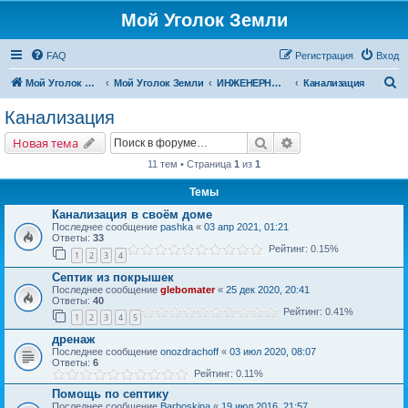
Мой Уголок Земли
FAQ
Регистрация
Вход
П
Мой Уголок Земли
Мой Уголок Земли
ИНЖЕНЕРНЫЕ СИСТЕМЫ
Канализация
о
Канализация
и
Поиск
Расширенный поис
Новая тема
с
11 тем • Страница
1
из
1
к
Темы
Канализация в своём доме
Последнее сообщение
pashka
«
03 апр 2021, 01:21
Ответы:
33
Рейтинг: 0.15%
1
2
3
4
Септик из покрышек
Последнее сообщение
glebomater
«
25 дек 2020, 20:41
Ответы:
40
Рейтинг: 0.41%
1
2
3
4
5
дренаж
Последнее сообщение
onozdrachoff
«
03 июл 2020, 08:07
Ответы:
6
Рейтинг: 0.11%
Помощь по септику
Последнее сообщение
Barboskina
«
19 июл 2016, 21:57