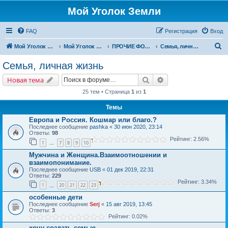
Мой Уголок Земли
FAQ
Регистрация
Вход
П
Мой Уголок Земли
Мой Уголок Земли
ПРОЧИЕ ФОРУМЫ
Семья, личная жизнь
о
Семья, личная жизнь
и
Поиск
Расширенный поис
Новая тема
с
25 тем • Страница
1
из
1
к
Темы
Европа и Россия. Кошмар или благо.?
Последнее сообщение
pashka
«
30 июн 2020, 23:14
Ответы:
98
Рейтинг: 2.56%
1
7
8
9
10
…
Мужчина и Женщина.Взаимоотношении и
взаимопонимание.
Последнее сообщение
USB
«
01 дек 2019, 22:31
Ответы:
229
Рейтинг: 3.34%
1
20
21
22
23
…
особенные дети
Последнее сообщение
Serj
«
15 авг 2019, 13:45
Ответы:
3
Рейтинг: 0.02%
хочу создать семью