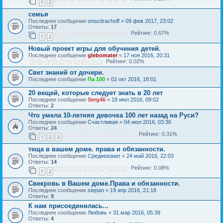
1
2
семья
Последнее сообщение
onozdrachoff
«
09 фев 2017, 23:02
Ответы:
17
Рейтинг: 0.67%
1
2
Новый проект игры для обучения детей.
Последнее сообщение
glebomater
«
17 ноя 2016, 20:31
Рейтинг: 0.02%
Свет знаний от дочери.
Последнее сообщение
Па 100
«
02 окт 2016, 18:01
20 вещей, которые следует знать в 20 лет
Последнее сообщение
Serg46
«
18 июл 2016, 09:02
Ответы:
2
Что умела 10-летняя девочка 100 лет назад на Руси?
Последнее сообщение
Счастливая
«
04 июл 2016, 03:36
Ответы:
24
Рейтинг: 0.31%
1
2
3
теща в вашем доме. права и обязанности.
Последнее сообщение
Среднеазиат
«
24 май 2016, 22:03
Ответы:
14
Рейтинг: 0.08%
1
2
Свекровь в Вашем доме.Права и обязанности.
Последнее сообщение
stepan
«
19 апр 2016, 21:18
Ответы:
9
К нам присоединилась...
Последнее сообщение
Любовь
«
31 мар 2016, 05:39
Ответы:
4