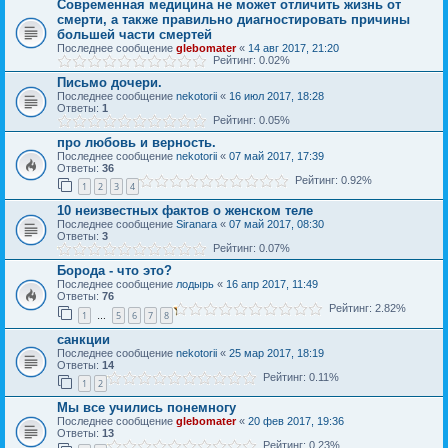
Современная медицина не может отличить жизнь от
смерти, а также правильно диагностировать причины
большей части смертей
Последнее сообщение
glebomater
«
14 авг 2017, 21:20
Рейтинг: 0.02%
Письмо дочери.
Последнее сообщение
nekotorii
«
16 июл 2017, 18:28
Ответы:
1
Рейтинг: 0.05%
про любовь и верность.
Последнее сообщение
nekotorii
«
07 май 2017, 17:39
Ответы:
36
Рейтинг: 0.92%
1
2
3
4
10 неизвестных фактов о женском теле
Последнее сообщение
Siranara
«
07 май 2017, 08:30
Ответы:
3
Рейтинг: 0.07%
Борода - что это?
Последнее сообщение
лодырь
«
16 апр 2017, 11:49
Ответы:
76
Рейтинг: 2.82%
1
5
6
7
8
…
санкции
Последнее сообщение
nekotorii
«
25 мар 2017, 18:19
Ответы:
14
Рейтинг: 0.11%
1
2
Мы все учились понемногу
Последнее сообщение
glebomater
«
20 фев 2017, 19:36
Ответы:
13
Рейтинг: 0.23%