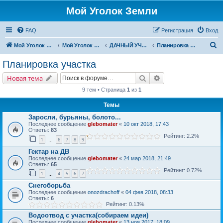
Мой Уголок Земли
FAQ
Регистрация
Вход
П
Мой Уголок Земли
Мой Уголок Земли
ДАЧНЫЙ УЧАСТОК
Планировка участка
о
Планировка участка
и
Поиск
Расширенный поис
Новая тема
с
9 тем • Страница
1
из
1
к
Темы
Заросли, бурьяны, болото...
Последнее сообщение
glebomater
«
10 окт 2018, 17:43
Ответы:
83
Рейтинг: 2.2%
1
6
7
8
9
…
Гектар на ДВ
Последнее сообщение
glebomater
«
24 мар 2018, 21:49
Ответы:
65
Рейтинг: 0.72%
1
4
5
6
7
…
Снегоборьба
Последнее сообщение
onozdrachoff
«
04 фев 2018, 08:33
Ответы:
6
Рейтинг: 0.13%
Водоотвод с участка(собираем идеи)
Последнее сообщение
glebomater
«
13 ноя 2017, 18:09