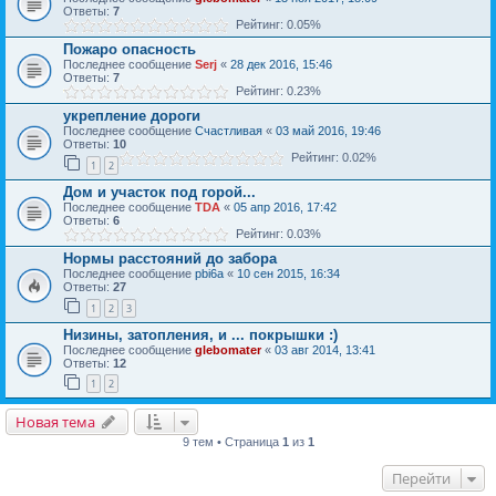
Ответы:
7
Рейтинг: 0.05%
Пожаро опасность
Последнее сообщение
Serj
«
28 дек 2016, 15:46
Ответы:
7
Рейтинг: 0.23%
укрепление дороги
Последнее сообщение
Счастливая
«
03 май 2016, 19:46
Ответы:
10
Рейтинг: 0.02%
1
2
Дом и участок под горой...
Последнее сообщение
TDA
«
05 апр 2016, 17:42
Ответы:
6
Рейтинг: 0.03%
Нормы расстояний до забора
Последнее сообщение
pbi6a
«
10 сен 2015, 16:34
Ответы:
27
1
2
3
Низины, затопления, и ... покрышки :)
Последнее сообщение
glebomater
«
03 авг 2014, 13:41
Ответы:
12
1
2
Новая тема
9 тем • Страница
1
из
1
Перейти