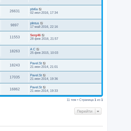
pbi6a
26631
02 июл 2016, 17:34
plintus
9897
17 май 2016, 22:16
Serg46
11553
28 фев 2016, 21:57
А С
18263
25 фев 2015, 10:03
Pavel.St
18243
21 июн 2014, 21:01
Pavel.St
17035
21 июн 2014, 19:36
Pavel.St
16862
21 июн 2014, 19:33
11 тем • Страница
1
из
1
Перейти