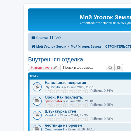
Мой Уголок Земл
Cтроительство частных жилых д
Ссылки
FAQ
Мой Уголок Земли
Мой Уголок Земли
СТРОИТЕЛЬСТ
Внутренняя отделка
Поиск
Расш
Новая тема
ТЕМЫ
Напольные покрытия
Dimitrius
» 12 янв 2019, 20:51
Рейтинг: 0.84%
Обои. Как поклеить.
glebomater
» 28 янв 2019, 21:18
Рейтинг: 0.25%
Штукатурка стен
Pavel.St
» 21 июн 2014, 19:35
Рейтинг: 0.28%
лестница из брёвен
Счастливая1
» 29 авг 2016, 16:10