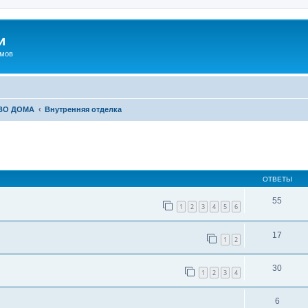
и
омов
ВО ДОМА
Внутренняя отделка
иренный поиск
ОТВЕТЫ
55
1
2
3
4
5
6
17
1
2
30
1
2
3
4
6