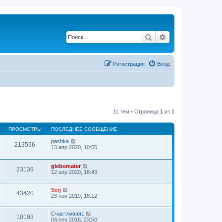
Поиск
Расширенный по
Регистрация
Вход
11 тем • Страница
1
из
1
ПРОСМОТРЫ
ПОСЛЕДНЕЕ СООБЩЕНИЕ
pashka
213596
13 апр 2020, 10:55
glebomater
23139
12 апр 2020, 18:43
Serj
43420
23 ноя 2019, 16:12
Счастливая1
10193
04 сен 2016, 23:50