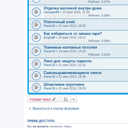
Рейтинг: 0.07%
Отделка вагонкой внутри дома
vanyape86
» 15 фев 2016, 11:30
Рейтинг: 0.08%
Плиточный клей.
Pavel.St
» 21 июн 2014, 19:35
Как избавиться от запаха гари?
EvgSalif
» 28 фев 2016, 19:21
Рейтинг: 0.08%
Тканевые натяжные потолки
Pavel.St
» 15 июн 2014, 14:24
Рейтинг: 0.02%
Лаки для защиты паркета.
Pavel.St
» 21 июн 2014, 21:01
Самовыравнивающиеся смеси
Pavel.St
» 21 июн 2014, 19:36
Шпаклевки грунтовки
Pavel.St
» 21 июн 2014, 19:33
Новая тема
Вернуться к списку форумов
ПРАВА ДОСТУПА
Вы
не можете
начинать темы