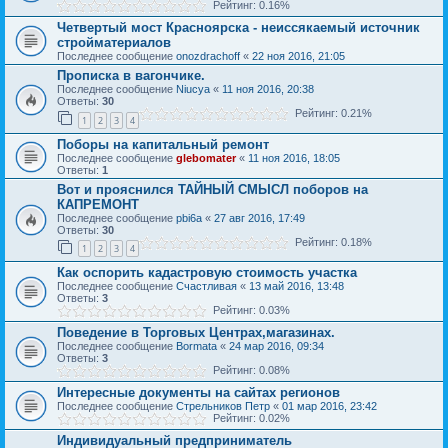
Рейтинг: 0.16%
Четвертый мост Красноярска - неиссякаемый источник
стройматериалов
Последнее сообщение
onozdrachoff
«
22 ноя 2016, 21:05
Прописка в вагончике.
Последнее сообщение
Niucya
«
11 ноя 2016, 20:38
Ответы:
30
Рейтинг: 0.21%
1
2
3
4
Поборы на капитальный ремонт
Последнее сообщение
glebomater
«
11 ноя 2016, 18:05
Ответы:
1
Вот и прояснился ТАЙНЫЙ СМЫСЛ поборов на
КАПРЕМОНТ
Последнее сообщение
pbi6a
«
27 авг 2016, 17:49
Ответы:
30
Рейтинг: 0.18%
1
2
3
4
Как оспорить кадастровую стоимость участка
Последнее сообщение
Счастливая
«
13 май 2016, 13:48
Ответы:
3
Рейтинг: 0.03%
Поведение в Торговых Центрах,магазинах.
Последнее сообщение
Bormata
«
24 мар 2016, 09:34
Ответы:
3
Рейтинг: 0.08%
Интересные документы на сайтах регионов
Последнее сообщение
Стрельников Петр
«
01 мар 2016, 23:42
Рейтинг: 0.02%
Индивидуальный предприниматель