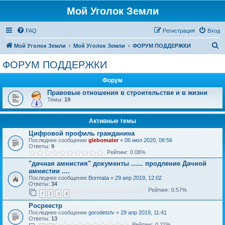
Мой Уголок Земли
FAQ
Регистрация
Вход
П
Мой Уголок Земли
Мой Уголок Земли
ФОРУМ ПОДДЕРЖКИ
о
ФОРУМ ПОДДЕРЖКИ
и
Форум
с
Правовые отношения в строительстве и в жизни
к
Темы:
19
Активные темы
Цифровой профиль гражданина
Последнее сообщение
glebomater
«
06 июл 2020, 08:56
Ответы:
9
Рейтинг: 0.08%
"дачная амнистия" документы ...... продление Дачной
амнистии ....
Последнее сообщение
Bormata
«
29 апр 2019, 12:02
Ответы:
34
Рейтинг: 0.57%
1
2
3
4
Росреестр
Последнее сообщение
gorodetstv
«
29 апр 2019, 11:41
Ответы:
13
Рейтинг: 0.21%