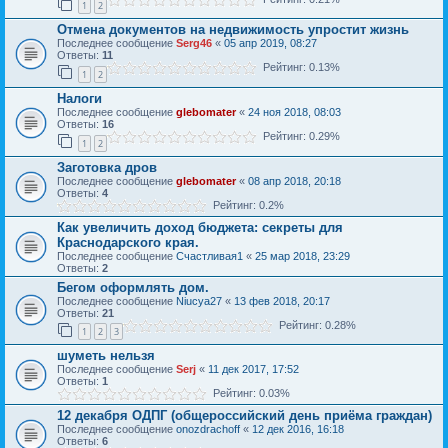
1
2
Отмена документов на недвижимость упростит жизнь
Последнее сообщение
Serg46
«
05 апр 2019, 08:27
Ответы:
11
Рейтинг: 0.13%
1
2
Налоги
Последнее сообщение
glebomater
«
24 ноя 2018, 08:03
Ответы:
16
Рейтинг: 0.29%
1
2
Заготовка дров
Последнее сообщение
glebomater
«
08 апр 2018, 20:18
Ответы:
4
Рейтинг: 0.2%
Как увеличить доход бюджета: секреты для
Краснодарского края.
Последнее сообщение
Счастливая1
«
25 мар 2018, 23:29
Ответы:
2
Бегом оформлять дом.
Последнее сообщение
Niucya27
«
13 фев 2018, 20:17
Ответы:
21
Рейтинг: 0.28%
1
2
3
шуметь нельзя
Последнее сообщение
Serj
«
11 дек 2017, 17:52
Ответы:
1
Рейтинг: 0.03%
12 декабря ОДПГ (общероссийский день приёма граждан)
Последнее сообщение
onozdrachoff
«
12 дек 2016, 16:18
Ответы:
6