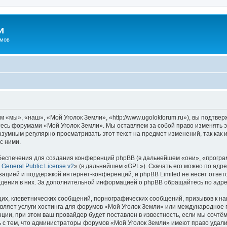
и
омов
«мы», «наш», «Мой Уголок Земли», «http://www.ugolokforum.ru»), вы подтве
йтесь форумами «Мой Уголок Земли». Мы оставляем за собой право изменять 
разумным регулярно просматривать этот текст на предмет изменений, так ка
с ними.
еспечения для создания конференций phpBB (в дальнейшем «они», «програ
General Public License v2
» (в дальнейшем «GPL»). Скачать его можно по адр
зацией и поддержкой интернет-конференций, и phpBB Limited не несёт ответ
ведения в них. За дополнительной информацией о phpBB обращайтесь по адр
их, клеветнических сообщений, порнографических сообщений, призывов к на
вляет услуги хостинга для форумов «Мой Уголок Земли» или международное
ии, при этом ваш провайдер будет поставлен в известность, если мы сочтём
 с тем, что администраторы форумов «Мой Уголок Земли» имеют право удалит