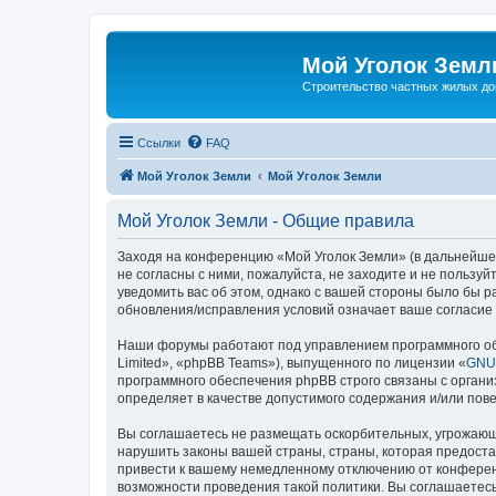
Мой Уголок Земл
Cтроительство частных жилых д
Ссылки
FAQ
Мой Уголок Земли
Мой Уголок Земли
Мой Уголок Земли - Общие правила
Заходя на конференцию «Мой Уголок Земли» (в дальнейшем 
не согласны с ними, пожалуйста, не заходите и не пользу
уведомить вас об этом, однако с вашей стороны было бы 
обновления/исправления условий означает ваше согласие 
Наши форумы работают под управлением программного об
Limited», «phpBB Teams»), выпущенного по лицензии «
GNU 
программного обеспечения phpBB строго связаны с органи
определяет в качестве допустимого содержания и/или по
Вы соглашаетесь не размещать оскорбительных, угрожающ
нарушить законы вашей страны, страны, которая предоста
привести к вашему немедленному отключению от конференц
возможности проведения такой политики. Вы соглашаетесь