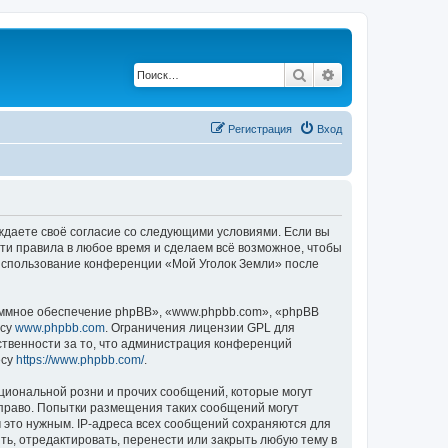
Поиск
Расширенный по
Регистрация
Вход
рждаете своё согласие со следующими условиями. Если вы
эти правила в любое время и сделаем всё возможное, чтобы
к использование конференции «Мой Уголок Земли» после
ммное обеспечение phpBB», «www.phpbb.com», «phpBB
есу
www.phpbb.com
. Ограничения лицензии GPL для
ственности за то, что администрация конференций
есу
https://www.phpbb.com/
.
циональной розни и прочих сообщений, которые могут
 право. Попытки размещения таких сообщений могут
 это нужным. IP-адреса всех сообщений сохраняются для
ь, отредактировать, перенести или закрыть любую тему в