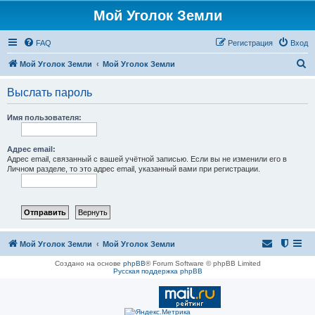
Мой Уголок Земли
FAQ
Регистрация
Вход
П
Мой Уголок Земли
Мой Уголок Земли
о
Выслать пароль
и
с
Имя пользователя:
к
Адрес email:
Адрес email, связанный с вашей учётной записью. Если вы не изменили его в
Личном разделе, то это адрес email, указанный вами при регистрации.
Мой Уголок Земли
Мой Уголок Земли
Создано на основе
phpBB
® Forum Software © phpBB Limited
Русская поддержка phpBB