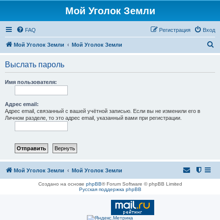
Мой Уголок Земли
FAQ
Регистрация
Вход
П
Мой Уголок Земли
Мой Уголок Земли
о
Выслать пароль
и
с
Имя пользователя:
к
Адрес email:
Адрес email, связанный с вашей учётной записью. Если вы не изменили его в
Личном разделе, то это адрес email, указанный вами при регистрации.
Мой Уголок Земли
Мой Уголок Земли
Создано на основе
phpBB
® Forum Software © phpBB Limited
Русская поддержка phpBB