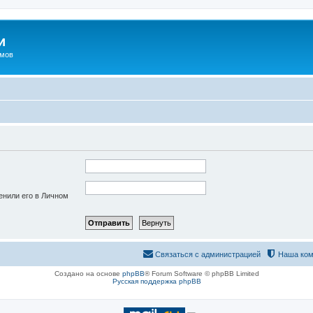
и
омов
енили его в Личном
Связаться с администрацией
Наша ком
Создано на основе
phpBB
® Forum Software © phpBB Limited
Русская поддержка phpBB