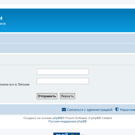
и
омов
енили его в Личном
Связаться с администрацией
Наша ком
Создано на основе
phpBB
® Forum Software © phpBB Limited
Русская поддержка phpBB