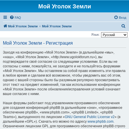
Мой Уголок Земли
FAQ
Вход
П
Мой Уголок Земли
Мой Уголок Земли
о
Язык:
и
Мой Уголок Земли - Регистрация
с
Заходя на конференцию «Мой Уголок Земли» (в дальнейшем «мы»,
к
«наш», «Мой Уголок Земли», «http://www.ugolokforum.ru»), вы
подтверждаете своё согласие со следующими условиями. Если вы не
согласны с ними, пожалуйста, не заходите и не пользуйтесь форумами
«Мой Уголок Земли». Мы оставляем за собой право изменять эти правила
в любое время и сделаем всё возможное, чтобы уведомить вас об этом,
однако с вашей стороны было бы разумным регулярно просматривать
этот текст на предмет изменений, так как использование конференции
«Мой Уголок Земли» после обновления/исправления условий означает
ваше согласие с ними.
Наши форумы работают под управлением программного обеспечения
для создания конференций phpBB (в дальнейшем «они», «программное
обеспечение phpBB», «www.phpbb.com», «phpBB Limited», «phpBB
Teams»), выпущенного по лицензии «
GNU General Public License v2
» (в
дальнейшем «GPL»). Скачать его можно по адресу
www.phpbb.com
.
Ограничения лицензии GPL для программного обеспечения phpBB строго