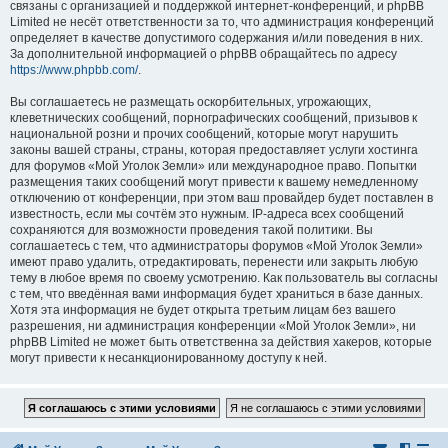
связаны с организацией и поддержкой интернет-конференций, и phpBB
Limited не несёт ответственности за то, что администрация конференций
определяет в качестве допустимого содержания и/или поведения в них.
За дополнительной информацией о phpBB обращайтесь по адресу
https://www.phpbb.com/
.
Вы соглашаетесь не размещать оскорбительных, угрожающих,
клеветнических сообщений, порнографических сообщений, призывов к
национальной розни и прочих сообщений, которые могут нарушить
законы вашей страны, страны, которая предоставляет услуги хостинга
для форумов «Мой Уголок Земли» или международное право. Попытки
размещения таких сообщений могут привести к вашему немедленному
отключению от конференции, при этом ваш провайдер будет поставлен в
известность, если мы сочтём это нужным. IP-адреса всех сообщений
сохраняются для возможности проведения такой политики. Вы
соглашаетесь с тем, что администраторы форумов «Мой Уголок Земли»
имеют право удалить, отредактировать, перенести или закрыть любую
тему в любое время по своему усмотрению. Как пользователь вы согласны
с тем, что введённая вами информация будет храниться в базе данных.
Хотя эта информация не будет открыта третьим лицам без вашего
разрешения, ни администрация конференции «Мой Уголок Земли», ни
phpBB Limited не может быть ответственна за действия хакеров, которые
могут привести к несанкционированному доступу к ней.