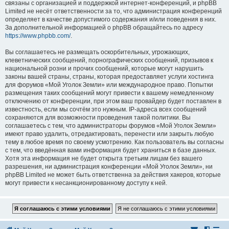
связаны с организацией и поддержкой интернет-конференций, и phpBB
Limited не несёт ответственности за то, что администрация конференций
определяет в качестве допустимого содержания и/или поведения в них.
За дополнительной информацией о phpBB обращайтесь по адресу
https://www.phpbb.com/
.
Вы соглашаетесь не размещать оскорбительных, угрожающих,
клеветнических сообщений, порнографических сообщений, призывов к
национальной розни и прочих сообщений, которые могут нарушить
законы вашей страны, страны, которая предоставляет услуги хостинга
для форумов «Мой Уголок Земли» или международное право. Попытки
размещения таких сообщений могут привести к вашему немедленному
отключению от конференции, при этом ваш провайдер будет поставлен в
известность, если мы сочтём это нужным. IP-адреса всех сообщений
сохраняются для возможности проведения такой политики. Вы
соглашаетесь с тем, что администраторы форумов «Мой Уголок Земли»
имеют право удалить, отредактировать, перенести или закрыть любую
тему в любое время по своему усмотрению. Как пользователь вы согласны
с тем, что введённая вами информация будет храниться в базе данных.
Хотя эта информация не будет открыта третьим лицам без вашего
разрешения, ни администрация конференции «Мой Уголок Земли», ни
phpBB Limited не может быть ответственна за действия хакеров, которые
могут привести к несанкционированному доступу к ней.