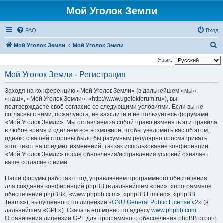
Мой Уголок Земли
FAQ
Вход
П
Мой Уголок Земли
Мой Уголок Земли
о
Язык:
и
Мой Уголок Земли - Регистрация
с
Заходя на конференцию «Мой Уголок Земли» (в дальнейшем «мы»,
к
«наш», «Мой Уголок Земли», «http://www.ugolokforum.ru»), вы
подтверждаете своё согласие со следующими условиями. Если вы не
согласны с ними, пожалуйста, не заходите и не пользуйтесь форумами
«Мой Уголок Земли». Мы оставляем за собой право изменять эти правила
в любое время и сделаем всё возможное, чтобы уведомить вас об этом,
однако с вашей стороны было бы разумным регулярно просматривать
этот текст на предмет изменений, так как использование конференции
«Мой Уголок Земли» после обновления/исправления условий означает
ваше согласие с ними.
Наши форумы работают под управлением программного обеспечения
для создания конференций phpBB (в дальнейшем «они», «программное
обеспечение phpBB», «www.phpbb.com», «phpBB Limited», «phpBB
Teams»), выпущенного по лицензии «
GNU General Public License v2
» (в
дальнейшем «GPL»). Скачать его можно по адресу
www.phpbb.com
.
Ограничения лицензии GPL для программного обеспечения phpBB строго