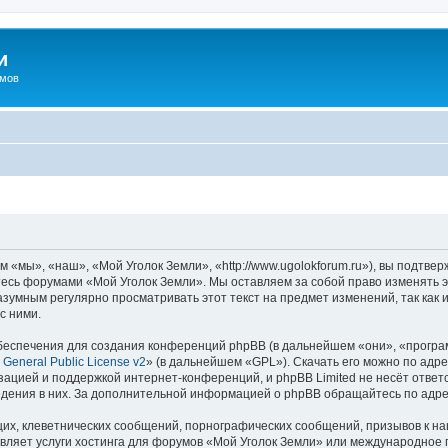
и
омов
«мы», «наш», «Мой Уголок Земли», «http://www.ugolokforum.ru»), вы подтве
йтесь форумами «Мой Уголок Земли». Мы оставляем за собой право изменять 
разумным регулярно просматривать этот текст на предмет изменений, так ка
с ними.
еспечения для создания конференций phpBB (в дальнейшем «они», «програ
General Public License v2
» (в дальнейшем «GPL»). Скачать его можно по адр
зацией и поддержкой интернет-конференций, и phpBB Limited не несёт ответ
ведения в них. За дополнительной информацией о phpBB обращайтесь по адр
их, клеветнических сообщений, порнографических сообщений, призывов к на
вляет услуги хостинга для форумов «Мой Уголок Земли» или международное