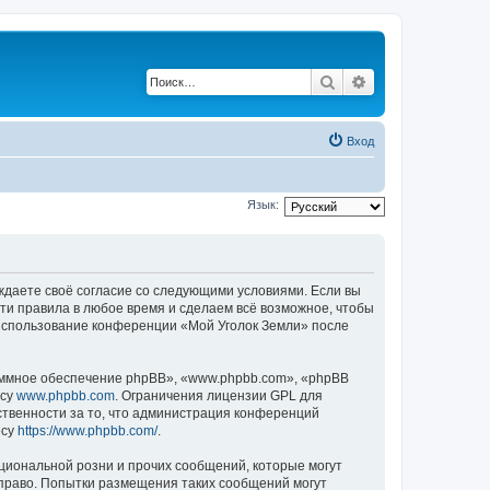
Поиск
Расширенный по
Вход
Язык:
рждаете своё согласие со следующими условиями. Если вы
эти правила в любое время и сделаем всё возможное, чтобы
к использование конференции «Мой Уголок Земли» после
ммное обеспечение phpBB», «www.phpbb.com», «phpBB
есу
www.phpbb.com
. Ограничения лицензии GPL для
ственности за то, что администрация конференций
есу
https://www.phpbb.com/
.
циональной розни и прочих сообщений, которые могут
 право. Попытки размещения таких сообщений могут