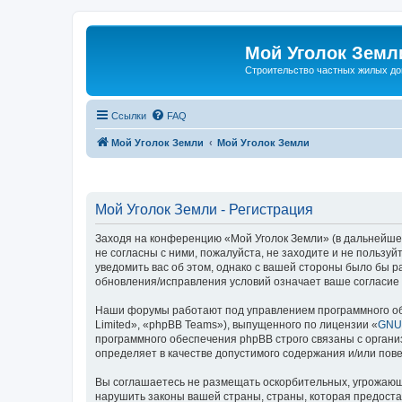
Мой Уголок Земл
Cтроительство частных жилых д
Ссылки
FAQ
Мой Уголок Земли
Мой Уголок Земли
Мой Уголок Земли - Регистрация
Заходя на конференцию «Мой Уголок Земли» (в дальнейшем 
не согласны с ними, пожалуйста, не заходите и не пользу
уведомить вас об этом, однако с вашей стороны было бы 
обновления/исправления условий означает ваше согласие 
Наши форумы работают под управлением программного об
Limited», «phpBB Teams»), выпущенного по лицензии «
GNU 
программного обеспечения phpBB строго связаны с органи
определяет в качестве допустимого содержания и/или по
Вы соглашаетесь не размещать оскорбительных, угрожающ
нарушить законы вашей страны, страны, которая предоста