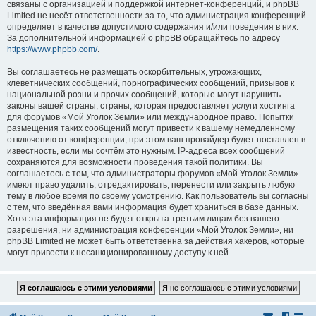
связаны с организацией и поддержкой интернет-конференций, и phpBB
Limited не несёт ответственности за то, что администрация конференций
определяет в качестве допустимого содержания и/или поведения в них.
За дополнительной информацией о phpBB обращайтесь по адресу
https://www.phpbb.com/
.
Вы соглашаетесь не размещать оскорбительных, угрожающих,
клеветнических сообщений, порнографических сообщений, призывов к
национальной розни и прочих сообщений, которые могут нарушить
законы вашей страны, страны, которая предоставляет услуги хостинга
для форумов «Мой Уголок Земли» или международное право. Попытки
размещения таких сообщений могут привести к вашему немедленному
отключению от конференции, при этом ваш провайдер будет поставлен в
известность, если мы сочтём это нужным. IP-адреса всех сообщений
сохраняются для возможности проведения такой политики. Вы
соглашаетесь с тем, что администраторы форумов «Мой Уголок Земли»
имеют право удалить, отредактировать, перенести или закрыть любую
тему в любое время по своему усмотрению. Как пользователь вы согласны
с тем, что введённая вами информация будет храниться в базе данных.
Хотя эта информация не будет открыта третьим лицам без вашего
разрешения, ни администрация конференции «Мой Уголок Земли», ни
phpBB Limited не может быть ответственна за действия хакеров, которые
могут привести к несанкционированному доступу к ней.