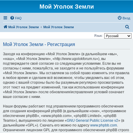
Мой Уголок Земли
FAQ
Вход
П
Мой Уголок Земли
Мой Уголок Земли
о
Язык:
и
Мой Уголок Земли - Регистрация
с
Заходя на конференцию «Мой Уголок Земли» (в дальнейшем «мы»,
к
«наш», «Мой Уголок Земли», «http://www.ugolokforum.ru»), вы
подтверждаете своё согласие со следующими условиями. Если вы не
согласны с ними, пожалуйста, не заходите и не пользуйтесь форумами
«Мой Уголок Земли». Мы оставляем за собой право изменять эти правила
в любое время и сделаем всё возможное, чтобы уведомить вас об этом,
однако с вашей стороны было бы разумным регулярно просматривать
этот текст на предмет изменений, так как использование конференции
«Мой Уголок Земли» после обновления/исправления условий означает
ваше согласие с ними.
Наши форумы работают под управлением программного обеспечения
для создания конференций phpBB (в дальнейшем «они», «программное
обеспечение phpBB», «www.phpbb.com», «phpBB Limited», «phpBB
Teams»), выпущенного по лицензии «
GNU General Public License v2
» (в
дальнейшем «GPL»). Скачать его можно по адресу
www.phpbb.com
.
Ограничения лицензии GPL для программного обеспечения phpBB строго