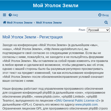
Мой Уголок Земли
FAQ
Вход
П
Мой Уголок Земли
Мой Уголок Земли
о
Язык:
и
Мой Уголок Земли - Регистрация
с
Заходя на конференцию «Мой Уголок Земли» (в дальнейшем «мы»,
к
«наш», «Мой Уголок Земли», «http://www.ugolokforum.ru»), вы
подтверждаете своё согласие со следующими условиями. Если вы не
согласны с ними, пожалуйста, не заходите и не пользуйтесь форумами
«Мой Уголок Земли». Мы оставляем за собой право изменять эти правила
в любое время и сделаем всё возможное, чтобы уведомить вас об этом,
однако с вашей стороны было бы разумным регулярно просматривать
этот текст на предмет изменений, так как использование конференции
«Мой Уголок Земли» после обновления/исправления условий означает
ваше согласие с ними.
Наши форумы работают под управлением программного обеспечения
для создания конференций phpBB (в дальнейшем «они», «программное
обеспечение phpBB», «www.phpbb.com», «phpBB Limited», «phpBB
Teams»), выпущенного по лицензии «
GNU General Public License v2
» (в
дальнейшем «GPL»). Скачать его можно по адресу
www.phpbb.com
.
Ограничения лицензии GPL для программного обеспечения phpBB строго