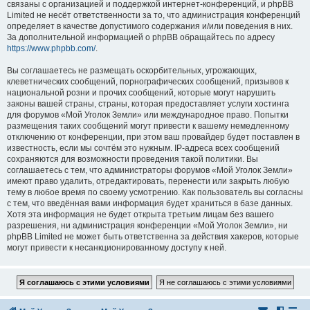
связаны с организацией и поддержкой интернет-конференций, и phpBB
Limited не несёт ответственности за то, что администрация конференций
определяет в качестве допустимого содержания и/или поведения в них.
За дополнительной информацией о phpBB обращайтесь по адресу
https://www.phpbb.com/
.
Вы соглашаетесь не размещать оскорбительных, угрожающих,
клеветнических сообщений, порнографических сообщений, призывов к
национальной розни и прочих сообщений, которые могут нарушить
законы вашей страны, страны, которая предоставляет услуги хостинга
для форумов «Мой Уголок Земли» или международное право. Попытки
размещения таких сообщений могут привести к вашему немедленному
отключению от конференции, при этом ваш провайдер будет поставлен в
известность, если мы сочтём это нужным. IP-адреса всех сообщений
сохраняются для возможности проведения такой политики. Вы
соглашаетесь с тем, что администраторы форумов «Мой Уголок Земли»
имеют право удалить, отредактировать, перенести или закрыть любую
тему в любое время по своему усмотрению. Как пользователь вы согласны
с тем, что введённая вами информация будет храниться в базе данных.
Хотя эта информация не будет открыта третьим лицам без вашего
разрешения, ни администрация конференции «Мой Уголок Земли», ни
phpBB Limited не может быть ответственна за действия хакеров, которые
могут привести к несанкционированному доступу к ней.