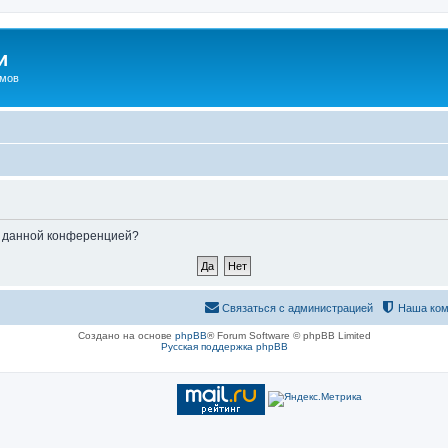
и
омов
ые данной конференцией?
Связаться с администрацией
Наша ком
Создано на основе
phpBB
® Forum Software © phpBB Limited
Русская поддержка phpBB