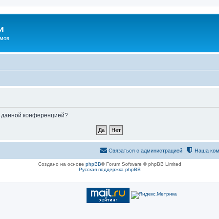
и
омов
ые данной конференцией?
Связаться с администрацией
Наша ком
Создано на основе
phpBB
® Forum Software © phpBB Limited
Русская поддержка phpBB