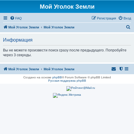
Мой Уголок Земли
FAQ
Регистрация
Вход
П
Мой Уголок Земли
Мой Уголок Земли
о
Информация
и
с
Вы не можете произвести поиск сразу после предыдущего. Попробуйте
через 3 секунды.
к
Мой Уголок Земли
Мой Уголок Земли
Создано на основе
phpBB
® Forum Software © phpBB Limited
Русская поддержка phpBB