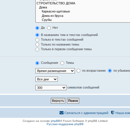
Да
Нет
В названиях тем и текстах сообщений
Только в текстах сообщений
Только по названию темы
Только в первом сообщении темы
Сообщения
Темы
по возрастанию
по убыван
символов сообщений
Связаться с администрацией
Наша ком
Создано на основе
phpBB
® Forum Software © phpBB Limited
Русская поддержка phpBB