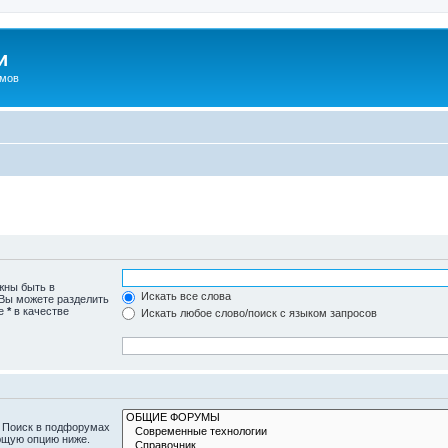
и
омов
жны быть в
Искать все слова
 Вы можете разделить
те
*
в качестве
Искать любое слово/поиск с языком запросов
. Поиск в подфорумах
ющую опцию ниже.