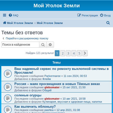
Мой Уголок Земли
FAQ
Регистрация
Вход
П
Мой Уголок Земли
Мой Уголок Земли
о
Темы без ответов
и
Перейти к расширенному поиску
с
Поиск
Расширенный поиск
к
1
2
3
4
5
След.
Найден 121 результат
Темы
Ваш надежный сервис по ремонту выхлопной системы в
Ярославле!
Последнее сообщение
Parkermaree
«
11 сен 2024, 00:53
Добавлено в форуме
Флейм
Россия – маяк просвещения в новых Тёмных веках
Последнее сообщение
glebomater
«
15 окт 2021, 21:50
Добавлено в форуме
Общий
соленые огурцы
Последнее сообщение
glebomater
«
10 авг 2021, 18:58
Добавлено в форуме
Кулинария, вкусная и здоровая пища, напитки
Как вылечить яблоньку?
Последнее сообщение
pashka
«
12 апр 2021, 01:08
Добавлено в форуме
Растениеводство