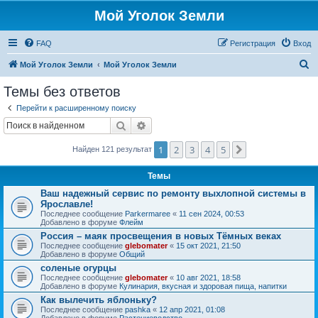
Мой Уголок Земли
FAQ
Регистрация
Вход
П
Мой Уголок Земли
Мой Уголок Земли
о
Темы без ответов
и
Перейти к расширенному поиску
с
Поиск
Расширенный поиск
к
1
2
3
4
5
След.
Найден 121 результат
Темы
Ваш надежный сервис по ремонту выхлопной системы в
Ярославле!
Последнее сообщение
Parkermaree
«
11 сен 2024, 00:53
Добавлено в форуме
Флейм
Россия – маяк просвещения в новых Тёмных веках
Последнее сообщение
glebomater
«
15 окт 2021, 21:50
Добавлено в форуме
Общий
соленые огурцы
Последнее сообщение
glebomater
«
10 авг 2021, 18:58
Добавлено в форуме
Кулинария, вкусная и здоровая пища, напитки
Как вылечить яблоньку?
Последнее сообщение
pashka
«
12 апр 2021, 01:08
Добавлено в форуме
Растениеводство