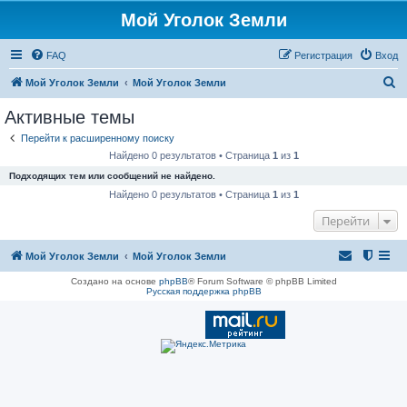
Мой Уголок Земли
FAQ
Регистрация
Вход
П
Мой Уголок Земли
Мой Уголок Земли
о
Активные темы
и
Перейти к расширенному поиску
с
Найдено 0 результатов • Страница
1
из
1
к
Подходящих тем или сообщений не найдено.
Найдено 0 результатов • Страница
1
из
1
Перейти
Мой Уголок Земли
Мой Уголок Земли
Создано на основе
phpBB
® Forum Software © phpBB Limited
Русская поддержка phpBB