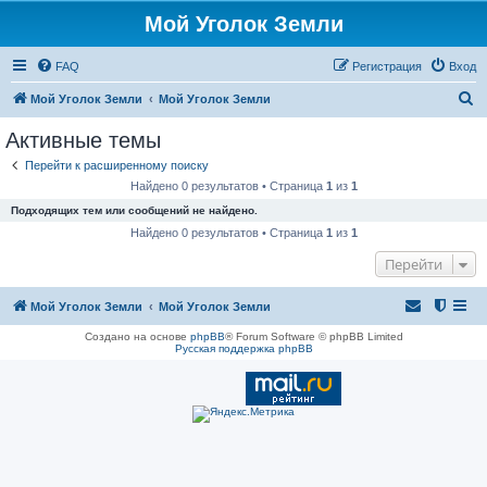
Мой Уголок Земли
FAQ
Регистрация
Вход
П
Мой Уголок Земли
Мой Уголок Земли
о
Активные темы
и
Перейти к расширенному поиску
с
Найдено 0 результатов • Страница
1
из
1
к
Подходящих тем или сообщений не найдено.
Найдено 0 результатов • Страница
1
из
1
Перейти
Мой Уголок Земли
Мой Уголок Земли
Создано на основе
phpBB
® Forum Software © phpBB Limited
Русская поддержка phpBB