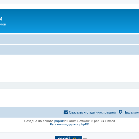
и
омов
Связаться с администрацией
Наша ком
Создано на основе
phpBB
® Forum Software © phpBB Limited
Русская поддержка phpBB