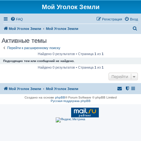
Мой Уголок Земли
FAQ
Регистрация
Вход
П
Мой Уголок Земли
Мой Уголок Земли
о
Активные темы
и
Перейти к расширенному поиску
с
Найдено 0 результатов • Страница
1
из
1
к
Подходящих тем или сообщений не найдено.
Найдено 0 результатов • Страница
1
из
1
Перейти
Мой Уголок Земли
Мой Уголок Земли
Создано на основе
phpBB
® Forum Software © phpBB Limited
Русская поддержка phpBB