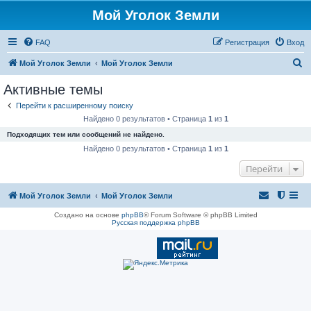
Мой Уголок Земли
FAQ
Регистрация
Вход
П
Мой Уголок Земли
Мой Уголок Земли
о
Активные темы
и
Перейти к расширенному поиску
с
Найдено 0 результатов • Страница
1
из
1
к
Подходящих тем или сообщений не найдено.
Найдено 0 результатов • Страница
1
из
1
Перейти
Мой Уголок Земли
Мой Уголок Земли
Создано на основе
phpBB
® Forum Software © phpBB Limited
Русская поддержка phpBB