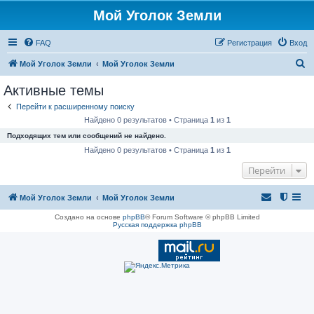
Мой Уголок Земли
FAQ
Регистрация
Вход
П
Мой Уголок Земли
Мой Уголок Земли
о
Активные темы
и
Перейти к расширенному поиску
с
Найдено 0 результатов • Страница
1
из
1
к
Подходящих тем или сообщений не найдено.
Найдено 0 результатов • Страница
1
из
1
Перейти
Мой Уголок Земли
Мой Уголок Земли
Создано на основе
phpBB
® Forum Software © phpBB Limited
Русская поддержка phpBB