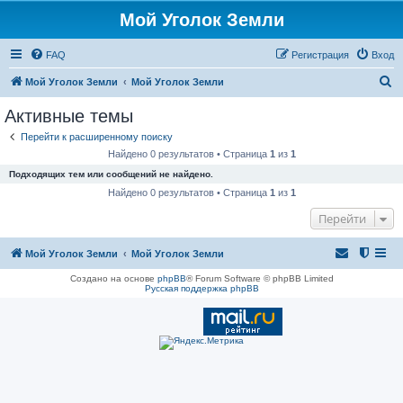
Мой Уголок Земли
FAQ
Регистрация
Вход
П
Мой Уголок Земли
Мой Уголок Земли
о
Активные темы
и
Перейти к расширенному поиску
с
Найдено 0 результатов • Страница
1
из
1
к
Подходящих тем или сообщений не найдено.
Найдено 0 результатов • Страница
1
из
1
Перейти
Мой Уголок Земли
Мой Уголок Земли
Создано на основе
phpBB
® Forum Software © phpBB Limited
Русская поддержка phpBB