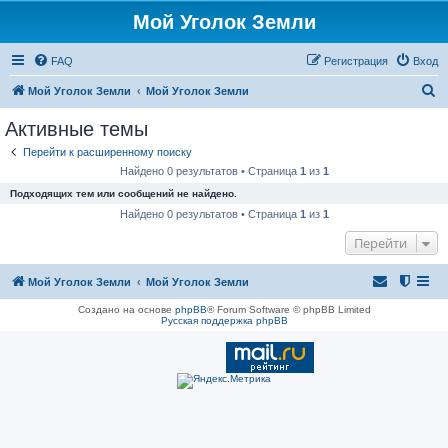
Мой Уголок Земли
FAQ
Регистрация
Вход
П
Мой Уголок Земли
Мой Уголок Земли
о
Активные темы
и
Перейти к расширенному поиску
с
Найдено 0 результатов • Страница
1
из
1
к
Подходящих тем или сообщений не найдено.
Найдено 0 результатов • Страница
1
из
1
Перейти
Мой Уголок Земли
Мой Уголок Земли
Создано на основе
phpBB
® Forum Software © phpBB Limited
Русская поддержка phpBB